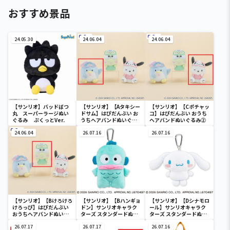
おすすめ景品
24.05.30
24.06.04
24.06.04
【サンリオ】バッドばつ
【サンリオ】【Aタキシー
【サンリオ】【Cポチャッ
丸 スーパーラージぬい
ドサム】はぴだんぶい お
コ】はぴだんぶい おうち
ぐるみ ぷくっとVer.
うちヘアバンドぬいぐる
ヘアバンドぬいぐるみ②
み②
24.06.04
26.07.16
26.07.16
【サンリオ】【Bけろけろ
【サンリオ】【Bハンギョ
【サンリオ】【Dシナモロ
けろっぴ】はぴだんぶい
ドン】サンリオキャラク
ール】サンリオキャラク
おうちヘアバンドぬいぐ
ターズ スタンダードぬい
ターズ スタンダードぬい
るみ②
ぐるみリール付きパスケ
ぐるみリール付きパスケ
26.07.17
ース
26.07.17
ース
26.07.16