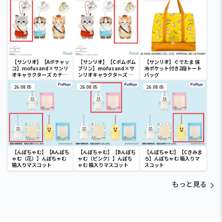
【サンリオ】【Aポチャッ
【サンリオ】【Cポムポム
【サンリオ】ぐでたま 保
コ】mofusand×サンリ
プリン】mofusand×サ
冷ポケット付き2段トート
オキャラクターズ カチュ
ンリオキャラクターズ カ
バッグ
ーシャマスコット②
チューシャマスコット②
26.08.05
26.08.05
26.08.05
【んぽちゃむ】【Aんぽち
【んぽちゃむ】【Bんぽち
【んぽちゃむ】【Cきみま
ゃむ（花）】んぽちゃむ
ゃむ（ピンク）】んぽち
ろ】んぽちゃむ 箱入りマ
箱入りマスコット
ゃむ 箱入りマスコット
スコット
もっと見る