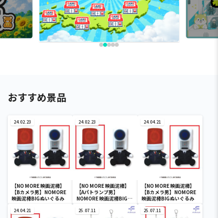
おすすめ景品
24.02.23
24.02.23
24.04.21
【NO MORE 映画泥棒】
【NO MORE 映画泥棒】
【NO MORE 映画泥棒】
【Bカメラ男】NOMORE
【Aパトランプ男】
【Bカメラ男】NOMORE
映画泥棒BIGぬいぐるみ
NOMORE 映画泥棒BIGぬ
映画泥棒BIGぬいぐるみ
いぐるみ
24.04.21
25.07.11
25.07.11