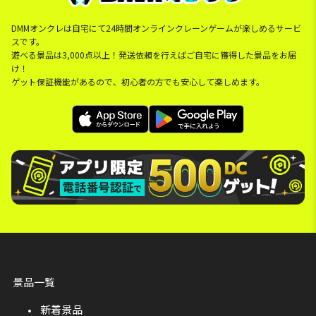
DMMオンクレは自宅にて24時間オンラインクレーンゲームが楽しめるサービ
スです。
遊べる景品は3,000点以上！発送依頼を行えばご自宅に獲得した景品をお届
け！
ゲット保証機能があるので、初心者の方でも安心して楽しめます。
景品一覧
新着景品