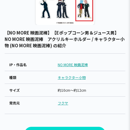
【NO MORE 映画泥棒】【Eポップコーン男＆ジュース男】
NO MORE 映画泥棒 アクリルキーホルダー / キャラクター小
物 (NO MORE 映画泥棒) の紹介
IP・作品名
NO MORE 映画泥棒
種類
キャラクター小物
サイズ
約10cm～約12cm
発売元
フクヤ