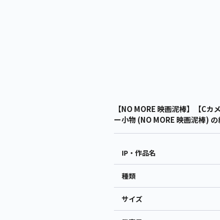
【NO MORE 映画泥棒】【C
ー小物 (NO MORE 映画泥棒) 
IP・作品名
種類
サイズ