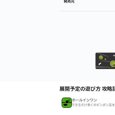
発売元
展開予定の遊び方 攻略
ホールインワン
できるだけ多くのピンポン玉を