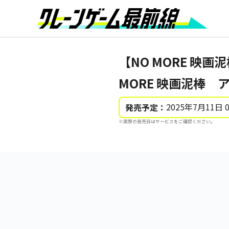
【NO MORE 映
MORE 映画泥棒
2025年7月11日 
発売予定：
※実際の発売日はサービスをご確認ください。