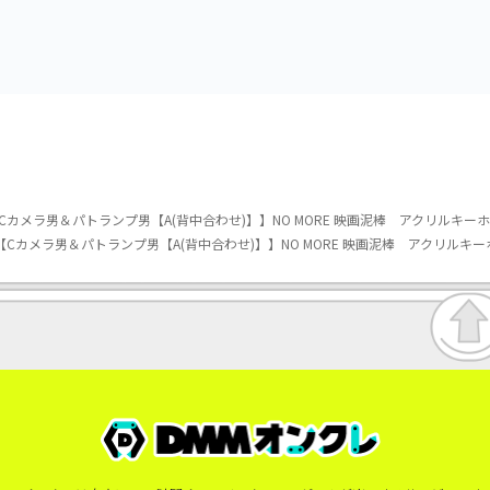
vol.3
vol.2-R
】【Cカメラ男＆パトランプ男【A(背中合わせ)】】NO MORE 映画泥棒 アクリルキー
】【Cカメラ男＆パトランプ男【A(背中合わせ)】】NO MORE 映画泥棒 アクリルキ