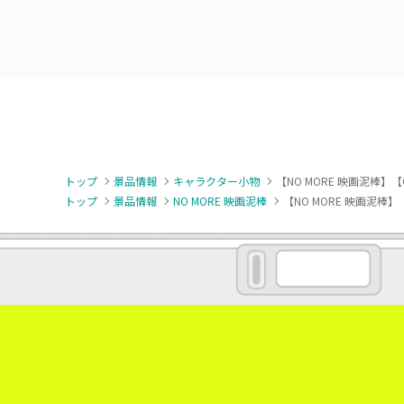
キーホルダー
トップ
景品情報
キャラクター小物
【NO MORE 映画泥棒
トップ
景品情報
NO MORE 映画泥棒
【NO MORE 映画泥棒