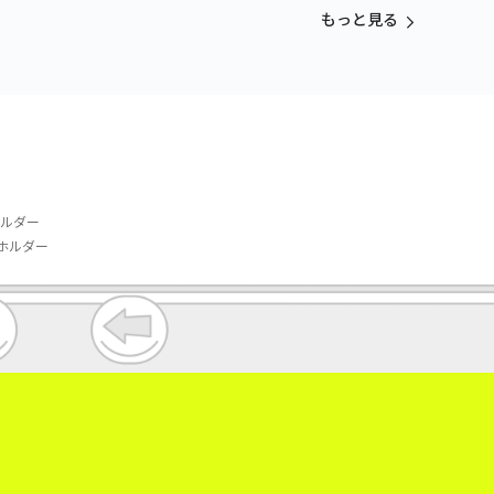
vol.3
もっと見る
ホルダー
ーホルダー