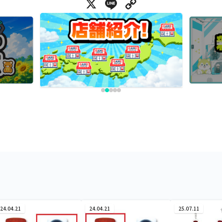
X
Line
Copy Link
24.04.21
24.04.21
25.07.11