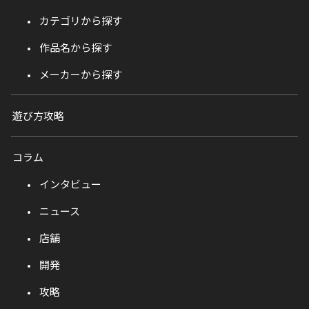
カテゴリから探す
作品名から探す
メーカーから探す
遊び方攻略
コラム
インタビュー
ニュース
店舗
開発
攻略