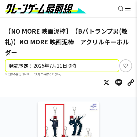
【NO MORE 映画泥棒】【Bパトランプ男(敬
礼)】NO MORE 映画泥棒 アクリルキーホル
ダー
2025年7月11日 0時
発売予定：
い
※実際の発売日はサービスをご確認ください。
い
X
Li
ね