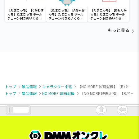
【たまごっち】【Cかわず
【たまごっち】【Aみゃお
【たまごっち】【Bもんが
っち】たまごっち ボール
っち】たまごっち ボール
っち】たまごっち ボール
チェーン付きぬいぐるみ
チェーン付きぬいぐるみ
チェーン付きぬいぐるみ
～Tamagotchi
～Tamagotchi
～Tamagotchi
Paradise～vol.3
Paradise～vol.2-R
Paradise～vol.3
もっと見る
トップ
景品情報
キャラクター小物
【NO MORE 映画泥棒】【Bパトランプ男(敬礼)】NO MORE 映画泥棒 アクリルキーホルダー
トップ
景品情報
NO MORE 映画泥棒
【NO MORE 映画泥棒】【Bパトランプ男(敬礼)】NO MORE 映画泥棒 アクリルキーホルダー