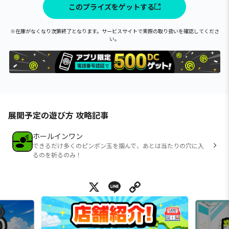
このプライズをゲットする
※在庫がなくなり次第終了となります。サービスサイトで実際の取り扱いを確認してくださ
い。
展開予定の遊び方 攻略記事
ホールインワン
できるだけ多くのピンポン玉を掴んで、あとは当たりの穴に入
るのを祈るのみ！
X
Line
Copy Link