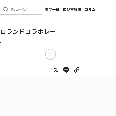
景品一覧
遊び方攻略
コラム
景品を探す
新着景品
インタビュー
カテゴリ一覧
ニュース
ーロランドコラボレー
作品名一覧
店舗
～
メーカー一覧
開発
攻略
い
プライズ
い
X
Line
Copy Lin
ね
イベント
キャラ特集