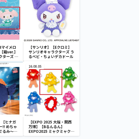
Bマイメロ
【サンリオ】【Eクロミ】
箱ver.】
サンリオキャラクターズ う
クターズ お
るベビ・ちょいデカドール
ATES～マ
イドver.
26.08.05
】【ヒナガ
【EXPO 2025 大阪・関西
!! めちゃ
万博】【Bるんるん】
ぐるみ～ヒ
EXPO2025 ミャクミャク
カラフルゴム紐付きぬいぐ