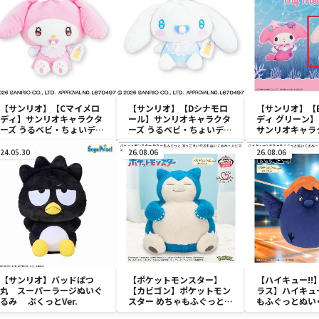
【サンリオ】【Cマイメロ
【サンリオ】【Dシナモロ
【サンリオ】【
ディ】サンリオキャラクタ
ール】サンリオキャラクタ
ディ グリーン】【
ーズ うるベビ・ちょいデカ
ーズ うるベビ・ちょいデカ
サンリオキャラ
ドール
ドール
おきなSOFVIM
イメロディ マーメ
24.05.30
26.08.06
26.08.06
～
【サンリオ】バッドばつ
【ポケットモンスター】
【ハイキュー!!
丸 スーパーラージぬいぐ
【カビゴン】ポケットモン
ラス】ハイキュー
るみ ぷくっとVer.
スター めちゃもふぐっと
もふぐっとぬい
ほっこりいやされぬいぐる
ナガラス～