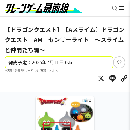
【ドラゴンクエスト】【Aスライム】ドラゴン
クエスト AM センサーライト ～スライム
と仲間たち編～
2025年7月11日 0時
発売予定：
い
※実際の発売日はサービスをご確認ください。
い
X
Li
ね