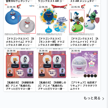
冒険 BIGウェポンフィギ
ラゴンクエスト AM コマ
スト AM メッシュタイプ
ュアコレクション ～パプ
ンドウィンドウ ブラック
円座クッション スライム
ニカのナイフ～
22.06.06
ボード
22.06.06
＆メタルスライム
22.06.06
【ドラゴンクエスト】【B
【ドラゴンクエスト】
【ドラゴンクエスト】【A
メタルスライム】ドラゴ
【モンスター柄】ドラゴ
スライムナイト】ドラゴ
ンクエスト AM メッシュ
ンクエスト AM 壁掛け時
ンクエスト AM ビッグク
タイプ円座クッション ス
計 ～モンスターがいっぱ
リアフィギュア スライム
ライム＆メタルスライム
26.08.06
い！編～
26.08.06
ナイト＆メタルライダー
26.08.06
【鬼滅の刃】【A煉獄杏寿
【鬼滅の刃】【B胡蝶しの
【プリキュア】名探偵プ
郎】アニメ「鬼滅の刃」
ぶ】アニメ「鬼滅の刃」
リキュア！ プラネタリウ
プチっと灯りマス～煉獄
プチっと灯りマス～煉獄
ムライト
杏寿郎・胡蝶しのぶ～
杏寿郎・胡蝶しのぶ～
もっと見る