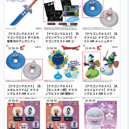
【ドラゴンクエスト】ド
【ドラゴンクエスト】【A
【ドラゴンクエスト】【A
ラゴンクエスト ダイの大
コマンドウィンドウ】ド
スライム】ドラゴンクエ
冒険 BIGウェポンフィギ
ラゴンクエスト AM コマ
スト AM メッシュタイプ
ュアコレクション ～パプ
ンドウィンドウ ブラック
円座クッション スライム
ニカのナイフ～
22.06.06
ボード
22.06.06
＆メタルスライム
22.06.06
【ドラゴンクエスト】【B
【ドラゴンクエスト】
【ドラゴンクエスト】【A
メタルスライム】ドラゴ
【モンスター柄】ドラゴ
スライムナイト】ドラゴ
ンクエスト AM メッシュ
ンクエスト AM 壁掛け時
ンクエスト AM ビッグク
タイプ円座クッション ス
計 ～モンスターがいっぱ
リアフィギュア スライム
ライム＆メタルスライム
26.08.06
い！編～
26.08.06
ナイト＆メタルライダー
26.08.06