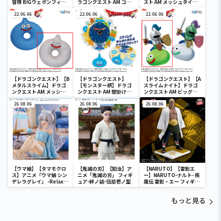
冒険 BIGウェポンフィギ
ラゴンクエスト AM コマ
スト AM メッシュタイプ
ュアコレクション ～パプ
ンドウィンドウ ブラック
円座クッション スライム
ニカのナイフ～
22.06.06
ボード
22.06.06
＆メタルスライム
22.06.06
【ドラゴンクエスト】【B
【ドラゴンクエスト】
【ドラゴンクエスト】【A
メタルスライム】ドラゴ
【モンスター柄】ドラゴ
スライムナイト】ドラゴ
ンクエスト AM メッシュ
ンクエスト AM 壁掛け時
ンクエスト AM ビッグク
タイプ円座クッション ス
計 ～モンスターがいっぱ
リアフィギュア スライム
ライム＆メタルスライム
26.08.06
い！編～
26.08.06
ナイト＆メタルライダー
26.08.06
【ウマ娘】【タマモクロ
【鬼滅の刃】【狛治】ア
【NARUTO】【雷影エ
ス】アニメ『ウマ娘 シン
ニメ「鬼滅の刃」 フィギ
ー】NARUTO-ナルト- 疾
デレラグレイ』 -Relax
ュア-絆ノ装-伍拾壱ノ型
風伝 雷影・エー フィギュ
time-タマモクロス
ア～五影集結…!!～
もっと見る