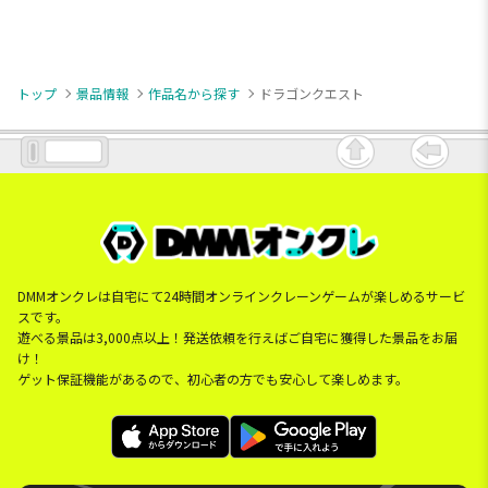
トップ
景品情報
作品名から探す
ドラゴンクエスト
DMMオンクレは自宅にて24時間オンラインクレーンゲームが楽しめるサービ
スです。
遊べる景品は3,000点以上！発送依頼を行えばご自宅に獲得した景品をお届
け！
ゲット保証機能があるので、初心者の方でも安心して楽しめます。