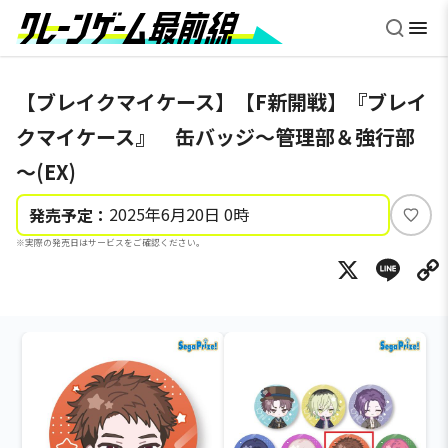
【ブレイクマイケース】【F新開戦】『ブレイ
クマイケース』 缶バッジ～管理部＆強行部
～(EX)
2025年6月20日 0時
発売予定：
い
※実際の発売日はサービスをご確認ください。
い
X
Li
ね