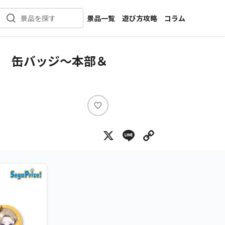
景品一覧
遊び方攻略
コラム
景品を探す
新着景品
インタビュー
カテゴリ一覧
ニュース
』 缶バッジ～本部＆
作品名一覧
店舗
メーカー一覧
開発
攻略
い
プライズ
い
X
Line
Copy Lin
ね
イベント
キャラ特集