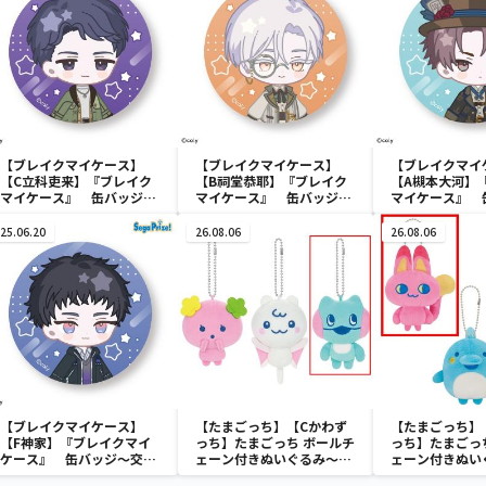
【ブレイクマイケース】
【ブレイクマイケース】
【ブレイクマイ
【C立科吏来】『ブレイク
【B祠堂恭耶】『ブレイク
【A槻本大河】
マイケース』 缶バッジ～
マイケース』 缶バッジ～
マイケース』 
交渉部＆特務部～(EX)
交渉部＆特務部～(EX)
管理部＆強行部～
25.06.20
26.08.06
26.08.06
【ブレイクマイケース】
【たまごっち】【Cかわず
【たまごっち】
【F神家】『ブレイクマイ
っち】たまごっち ボールチ
っち】たまごっ
ケース』 缶バッジ～交渉
ェーン付きぬいぐるみ～
ェーン付きぬい
部＆特務部～(EX)
Tamagotchi Paradise～
Tamagotchi P