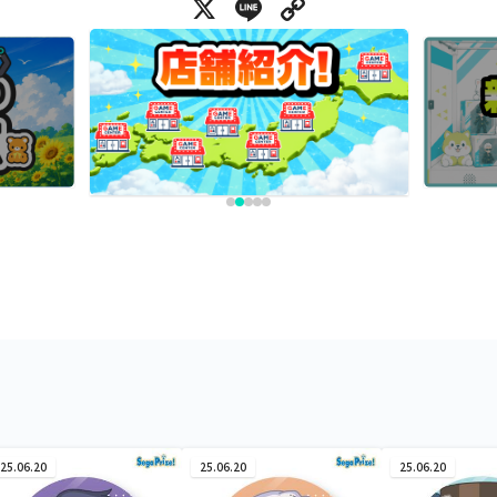
X
Line
Copy Link
25.06.20
25.06.20
25.06.20