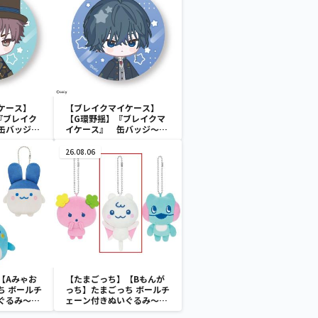
ケース】
【ブレイクマイケース】
『ブレイク
【G環野揺】『ブレイクマ
缶バッジ～
イケース』 缶バッジ～本
(EX)
部＆交際部～(EX)
26.08.06
【Aみゃお
【たまごっち】【Bもんが
ち ボールチ
っち】たまごっち ボールチ
ぐるみ～
ェーン付きぬいぐるみ～
aradise～
Tamagotchi Paradise～