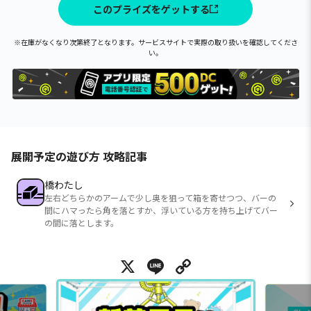
このプライズをゲットする
※在庫がなくなり次第終了となります。サービスサイトで実際の取り扱いを確認してくださ
い。
展開予定の遊び方 攻略記事
橋わたし
左右どちらかのアームで少し奥を狙って箱を寄せつつ、バーの
間にハマったら角を落とすか、浮いている方を持ち上げてバー
の間に落とします。
X
Line
Copy Link