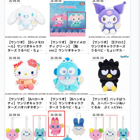
26.08.06
26.08.06
26.08.06
【サンリオ】【Dシナモロ
【サンリオ】【Bマイメロ
【サンリオ】【Eクロミ】
ール】サンリオキャラク
ディ グリーン】【箱
サンリオキャラクターズ
ターズ うるベビ・ちょい
ver.】サンリオキャラク
うるベビ・ちょいデカド
デカドール
ターズ おおきな
ール
26.08.06
SOFVIMATES～マイメロ
26.08.06
24.05.30
ディ マーメイドver. ～
【サンリオ】【Aハローキ
【サンリオ】【Bハンギョ
【サンリオ】バッドばつ
ティ】サンリオキャラク
ドン】サンリオキャラク
丸 スーパーラージぬい
ターズ ハオハオネオンタ
ターズ うるベビ・ちょい
ぐるみ ぷくっとVer.
ウンドールBIGタイプ1
デカドール
26.08.06
26.08.06
26.08.06