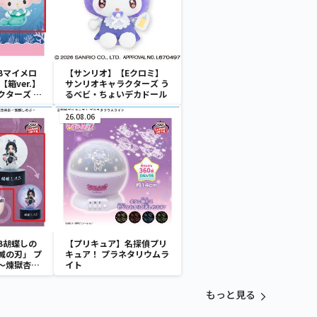
Bマイメロ
【サンリオ】【Eクロミ】
箱ver.】
サンリオキャラクターズ う
クターズ お
るベビ・ちょいデカドール
ATES～マ
イドver.
26.08.06
B胡蝶しの
【プリキュア】名探偵プリ
滅の刃」 プ
キュア！ プラネタリウムラ
～煉獄杏寿
イト
～
もっと見る