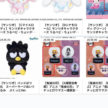
【サンリオ】【Cマイメロ
【サンリオ】【Dシナモロ
【サンリオ】【
ディ】サンリオキャラクタ
ール】サンリオキャラクタ
ディ グリーン】【
ーズ うるベビ・ちょいデカ
ーズ うるベビ・ちょいデカ
サンリオキャラ
ドール
ドール
おきなSOFVIM
イメロディ マーメ
24.05.30
26.08.06
26.08.06
～
【サンリオ】バッドばつ
【鬼滅の刃】【A煉獄杏寿
【鬼滅の刃】【
丸 スーパーラージぬいぐ
郎】アニメ「鬼滅の刃」 プ
ぶ】アニメ「鬼
るみ ぷくっとVer.
チっと灯りマス～煉獄杏寿
チっと灯りマス
郎・胡蝶しのぶ～
郎・胡蝶しのぶ