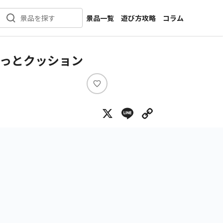
景品一覧
遊び方攻略
コラム
景品を探す
新着景品
インタビュー
カテゴリ一覧
ニュース
こっとクッション
作品名一覧
店舗
メーカー一覧
開発
い
い
攻略
X
Line
Copy Lin
ね
プライズ
イベント
キャラ特集