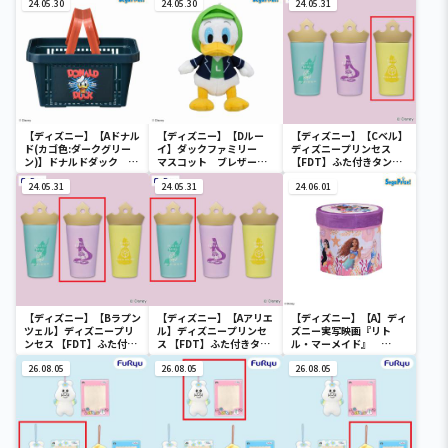
24.05.30
24.05.30
24.05.31
【ディズニー】【Aドナル
【ディズニー】【Dルー
【ディズニー】【Cベル】
ド(カゴ色:ダークグリー
イ】ダックファミリー
ディズニープリンセス
ン)】ドナルドダック ミ
マスコット ブレザーコ
【FDT】ふた付きタンブ
ニメッシュカゴ
スチューム
ラー
24.05.31
24.05.31
24.06.01
【ディズニー】【Bラプン
【ディズニー】【Aアリエ
【ディズニー】【A】ディ
ツェル】ディズニープリ
ル】ディズニープリンセ
ズニー実写映画『リト
ンセス 【FDT】ふた付き
ス 【FDT】ふた付きタン
ル・マーメイド』
タンブラー
ブラー
[PtZ]折り畳みボックス
26.08.05
26.08.05
チェアー
26.08.05