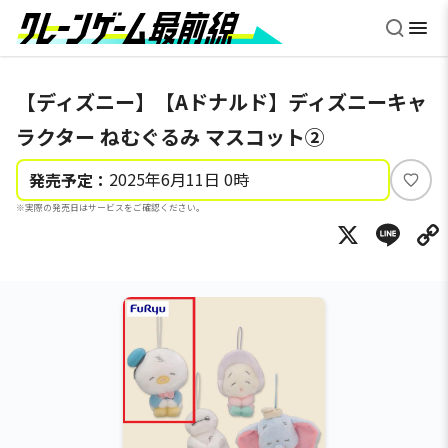
【ディズニー】【Aドナルド】ディズニーキャ
ラクター ねむぐるみ マスコット②
2025年6月11日 0時
発売予定：
い
※実際の発売日はサービスをご確認ください。
い
X
Li
ね