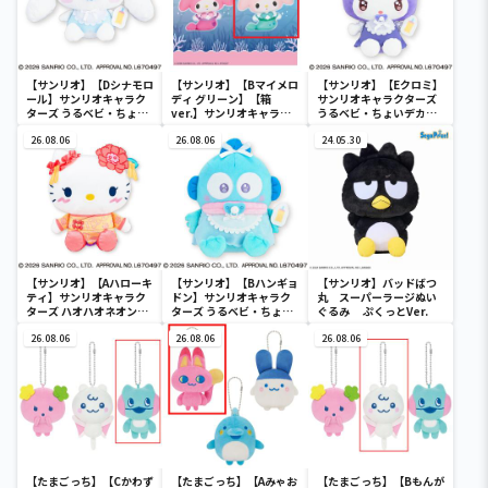
【サンリオ】【Dシナモロ
【サンリオ】【Bマイメロ
【サンリオ】【Eクロミ】
ール】サンリオキャラク
ディ グリーン】【箱
サンリオキャラクターズ
ターズ うるベビ・ちょい
ver.】サンリオキャラク
うるベビ・ちょいデカド
デカドール
ターズ おおきな
ール
26.08.06
SOFVIMATES～マイメロ
26.08.06
24.05.30
ディ マーメイドver. ～
【サンリオ】【Aハローキ
【サンリオ】【Bハンギョ
【サンリオ】バッドばつ
ティ】サンリオキャラク
ドン】サンリオキャラク
丸 スーパーラージぬい
ターズ ハオハオネオンタ
ターズ うるベビ・ちょい
ぐるみ ぷくっとVer.
ウンドールBIGタイプ1
デカドール
26.08.06
26.08.06
26.08.06
【たまごっち】【Cかわず
【たまごっち】【Aみゃお
【たまごっち】【Bもんが