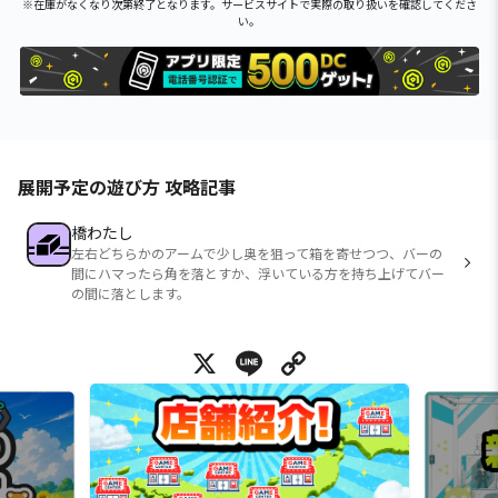
※在庫がなくなり次第終了となります。サービスサイトで実際の取り扱いを確認してくださ
い。
展開予定の遊び方 攻略記事
橋わたし
左右どちらかのアームで少し奥を狙って箱を寄せつつ、バーの
間にハマったら角を落とすか、浮いている方を持ち上げてバー
の間に落とします。
X
Line
Copy Link