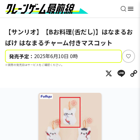
【サンリオ】【Bお料理(舌だし)】はなまるお
ばけ はなまるチャーム付きマスコット
2025年6月10日 0時
発売予定：
い
※実際の発売日はサービスをご確認ください。
い
X
Li
ね