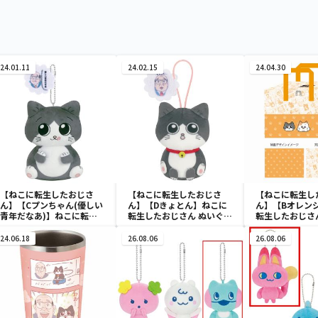
24.01.11
24.02.15
24.04.30
【ねこに転生したおじさ
【ねこに転生したおじさ
【ねこに転生し
ん】【Cプンちゃん(優しい
ん】【Dきょとん】ねこに
ん】【Bオレン
青年だなあ)】ねこに転生
転生したおじさん ぬいぐる
転生したおじさ
したおじさん カバンに付け
みマスコットvol.1
BIGマルチトー
られるぬいぐるみvol.1
24.06.18
26.08.06
26.08.06