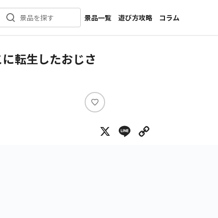
景品一覧
遊び方攻略
コラム
景品を探す
新着景品
インタビュー
カテゴリ一覧
ニュース
こに転生したおじさ
作品名一覧
店舗
メーカー一覧
開発
攻略
い
プライズ
い
X
Line
Copy Lin
ね
イベント
キャラ特集