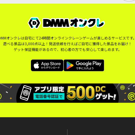
DMMオンクレは自宅にて24時間オンラインクレーンゲームが楽しめるサービスです
遊べる景品は3,000点以上！発送依頼を行えばご自宅に獲得した景品をお届け！
ゲット保証機能があるので、初心者の方でも安心して楽しめます。