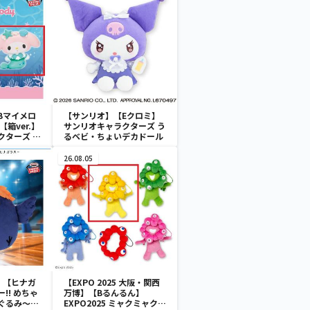
Bマイメロ
【サンリオ】【Eクロミ】
箱ver.】
サンリオキャラクターズ う
クターズ お
るベビ・ちょいデカドール
ATES～マ
イドver.
26.08.05
】【ヒナガ
【EXPO 2025 大阪・関西
!! めちゃ
万博】【Bるんるん】
ぐるみ～ヒ
EXPO2025 ミャクミャク