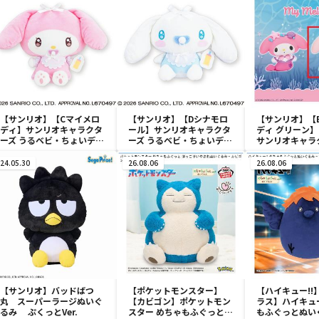
【サンリオ】【Cマイメロ
【サンリオ】【Dシナモロ
【サンリオ】【
ディ】サンリオキャラクタ
ール】サンリオキャラクタ
ディ グリーン】【
ーズ うるベビ・ちょいデカ
ーズ うるベビ・ちょいデカ
サンリオキャラ
ドール
ドール
おきなSOFVIM
イメロディ マーメ
24.05.30
26.08.06
26.08.06
～
【サンリオ】バッドばつ
【ポケットモンスター】
【ハイキュー!!
丸 スーパーラージぬいぐ
【カビゴン】ポケットモン
ラス】ハイキュー
るみ ぷくっとVer.
スター めちゃもふぐっと
もふぐっとぬい