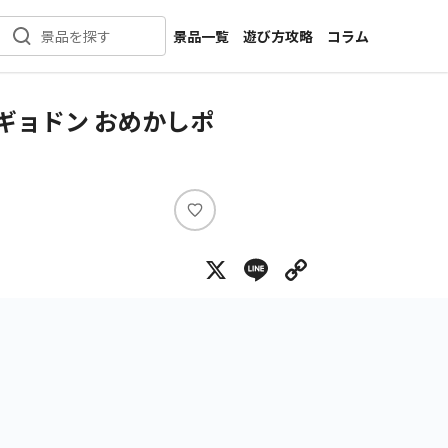
景品一覧
遊び方攻略
コラム
景品を探す
新着景品
インタビュー
カテゴリ一覧
ニュース
ギョドン おめかしポ
作品名一覧
店舗
メーカー一覧
開発
攻略
い
プライズ
い
X
Line
Copy Lin
ね
イベント
キャラ特集