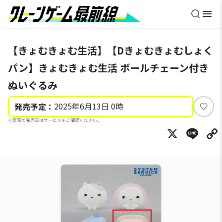
【きょむきょむ生活】【Dきょむきょむしょく
パン】きょむきょむ生活 ボールチェーン付き
ぬいぐるみ
2025年6月13日 0時
発売予定：
い
※実際の発売日はサービスをご確認ください。
い
X
Li
ね