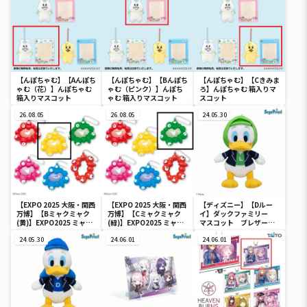
【んぽちゃむ】【Aんぽち
【んぽちゃむ】【Bんぽち
【んぽちゃむ】【Cきみま
ゃむ（花）】んぽちゃむ
ゃむ（ピンク）】んぽち
ろ】んぽちゃむ 箱入りマ
箱入りマスコット
ゃむ 箱入りマスコット
スコット
26.08.05
26.08.05
24.05.30
【EXPO 2025 大阪・関西
【EXPO 2025 大阪・関西
【ディズニー】【Dルー
万博】【Bミャクミャク
万博】【Cミャクミャク
イ】ダックファミリー
(黄)】EXPO2025 ミャク
(緑)】EXPO2025 ミャク
マスコット ブレザーコ
ミャク カラフルスクイー
ミャク カラフルスクイー
スチューム
ズマスコット
24.05.30
ズマスコット
24.06.01
24.06.01