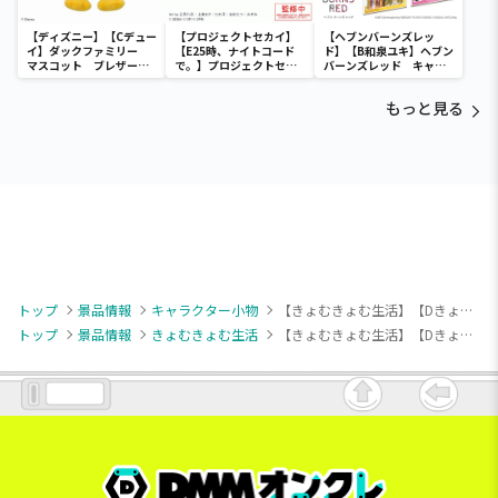
【ディズニー】【Cデュー
【プロジェクトセカイ】
【ヘブンバーンズレッ
イ】ダックファミリー
【E25時、ナイトコード
ド】【B和泉ユキ】ヘブン
マスコット ブレザーコ
で。】プロジェクトセカ
バーンズレッド キャラ
スチューム
イ カラフルステージ！
シーンアクリルキーホル
feat. 初音ミク ビジュ
ダー
もっと見る
アルボード
トップ
景品情報
キャラクター小物
【きょむきょむ生活】【Dきょむきょむしょくパン】きょむきょむ生活 ボールチェーン付きぬいぐるみ
トップ
景品情報
きょむきょむ生活
【きょむきょむ生活】【Dきょむきょむしょくパン】きょむきょむ生活 ボールチェーン付きぬいぐるみ