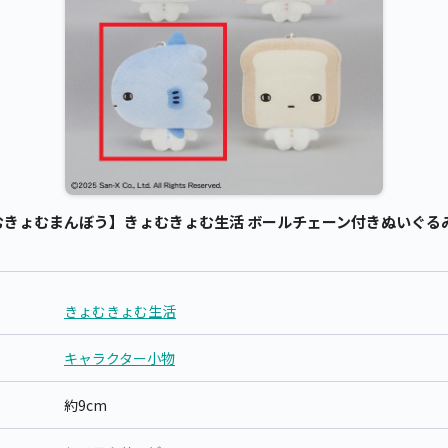
きょむまんぼう】きょむきょむ生活 ボールチェーン付きぬいぐるみ 
きょむきょむ生活
キャラクター小物
約9cm