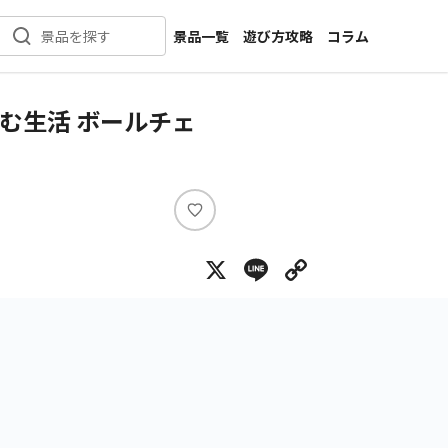
景品一覧
遊び方攻略
コラム
景品を探す
新着景品
インタビュー
カテゴリ一覧
ニュース
む生活 ボールチェ
作品名一覧
店舗
メーカー一覧
開発
攻略
い
プライズ
い
X
Line
Copy Lin
ね
イベント
キャラ特集