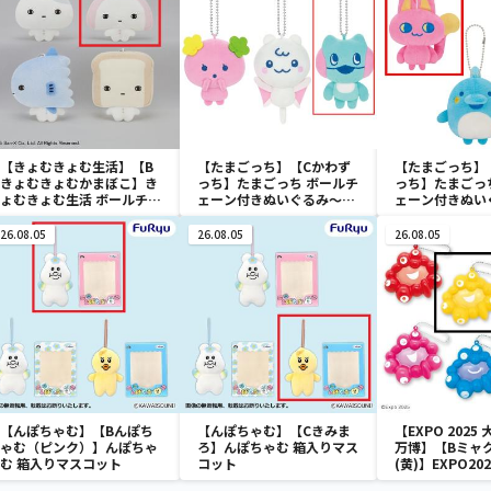
【きょむきょむ生活】【B
【たまごっち】【Cかわず
【たまごっち】
きょむきょむかまぼこ】き
っち】たまごっち ボールチ
っち】たまごっ
ょむきょむ生活 ボールチェ
ェーン付きぬいぐるみ～
ェーン付きぬい
ーン付きぬいぐるみ
Tamagotchi Paradise～
Tamagotchi P
vol.3
vol.2-R
26.08.05
26.08.05
26.08.05
【んぽちゃむ】【Bんぽち
【んぽちゃむ】【Cきみま
【EXPO 2025
ゃむ（ピンク）】んぽちゃ
ろ】んぽちゃむ 箱入りマス
万博】【Bミャ
む 箱入りマスコット
コット
(黄)】EXPO20
ャク カラフル