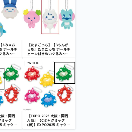
【Aみゃお
【たまごっち】【Bもんが
ち ボールチ
っち】たまごっち ボールチ
ぐるみ～
ェーン付きぬいぐるみ～
aradise～
Tamagotchi Paradise～
vol.3
26.08.05
 大阪・関西
【EXPO 2025 大阪・関西
クミャク
万博】【Cミャクミャク
25 ミャクミ
(緑)】EXPO2025 ミャクミ
スクイーズマ
ャク カラフルスクイーズマ