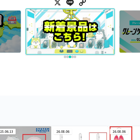
X
Line
Copy Link
25.06.13
26.08.06
26.08.06