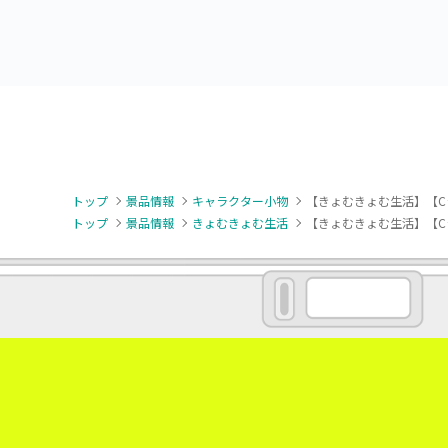
子王・火車切～
トップ
景品情報
キャラクター小物
【きょむきょむ生活】【C
トップ
景品情報
きょむきょむ生活
【きょむきょむ生活】【C