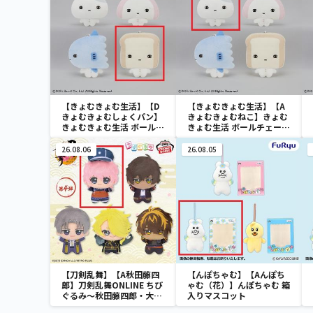
【きょむきょむ生活】【D
【きょむきょむ生活】【A
きょむきょむしょくパン】
きょむきょむねこ】きょむ
きょむきょむ生活 ボールチ
きょむ生活 ボールチェーン
ェーン付きぬいぐるみ
付きぬいぐるみ
26.08.06
26.08.05
【刀剣乱舞】【A秋田藤四
【んぽちゃむ】【Aんぽち
郎】刀剣乱舞ONLINE ちび
ゃむ（花）】んぽちゃむ 箱
ぐるみ～秋田藤四郎・大倶
入りマスコット
利伽羅・へし切長谷部・獅