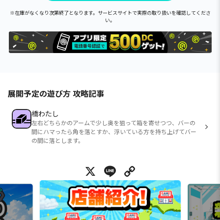
※在庫がなくなり次第終了となります。サービスサイトで実際の取り扱いを確認してくださ
い。
展開予定の遊び方 攻略記事
橋わたし
左右どちらかのアームで少し奥を狙って箱を寄せつつ、バーの
間にハマったら角を落とすか、浮いている方を持ち上げてバー
の間に落とします。
X
Line
Copy Link