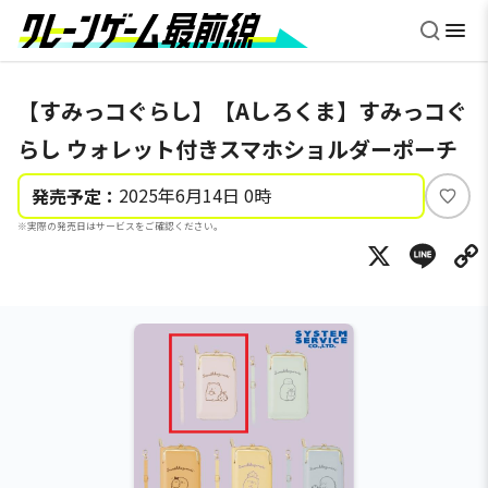
【すみっコぐらし】【Aしろくま】すみっコぐ
らし ウォレット付きスマホショルダーポーチ
2025年6月14日 0時
発売予定：
い
※実際の発売日はサービスをご確認ください。
い
X
Li
ね