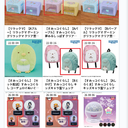
【リラックマ】【Aブル
【すみっコぐらし】【Aパ
【リラックマ】【Bパープ
ー】リラックマ ゲーミン
ープル】すみっコぐらし
ル】リラックマ ゲーミン
グリラックマ クリア窓付
夢みるしっぽず クリア窓
グリラックマ クリア窓付
き収納ボックス
付き収納ボックス
き収納ボックス
22.03.04
22.03.16
22.03.16
【すみっコぐらし】【セ
【すみっコぐらし】【Bと
【すみっコぐらし】【Aし
ット配送】すみっコぐら
かげ】すみっコぐらし キ
ろくま】すみっコぐらし
し コーデュロイぬいぐる
ッズキャラ型リュック
キッズキャラ型リュック
みXL プレミアム ぺんぎ
ん？
26.08.06
26.08.06
26.08.06