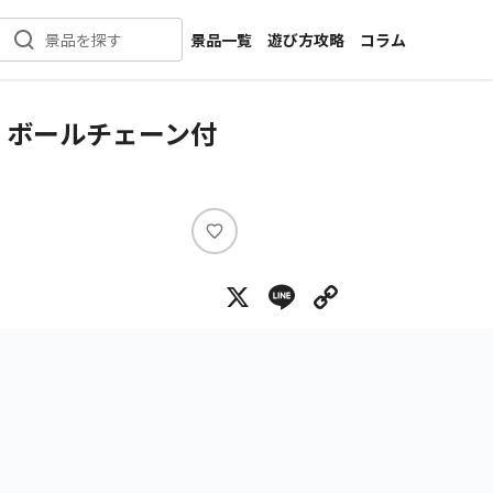
景品一覧
遊び方攻略
コラム
景品を探す
新着景品
インタビュー
カテゴリ一覧
ニュース
 ボールチェーン付
作品名一覧
店舗
メーカー一覧
開発
攻略
い
プライズ
い
X
Line
Copy Lin
ね
イベント
キャラ特集