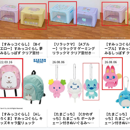
【すみっコぐらし】【Bイ
【リラックマ】【Aブル
【すみっコぐら
エロー】すみっコぐらし 夢
ー】リラックマ ゲーミング
ープル】すみっ
みるしっぽず クリア窓付き
リラックマ クリア窓付き収
みるしっぽず 
収納ボックス
納ボックス
収納ボックス
22.03.16
26.08.06
26.08.06
【すみっコぐらし】【Aし
【たまごっち】【Cかわず
【たまごっち】
ろくま】すみっコぐらし キ
っち】たまごっち ボールチ
っち】たまごっ
ッズキャラ型リュック
ェーン付きぬいぐるみ～
ェーン付きぬい
Tamagotchi Paradise～
Tamagotchi P