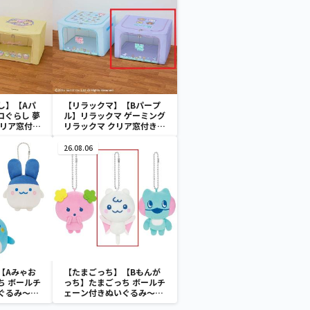
し】【Aパ
【リラックマ】【Bパープ
コぐらし 夢
ル】リラックマ ゲーミング
クリア窓付き
リラックマ クリア窓付き収
納ボックス
26.08.06
【Aみゃお
【たまごっち】【Bもんが
ち ボールチ
っち】たまごっち ボールチ
ぐるみ～
ェーン付きぬいぐるみ～
aradise～
Tamagotchi Paradise～