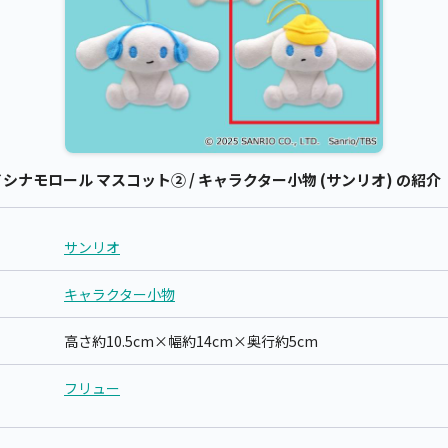
ナモロール マスコット② / キャラクター小物 (サンリオ) の紹介
サンリオ
キャラクター小物
高さ約10.5cm×幅約14cm×奥行約5cm
フリュー