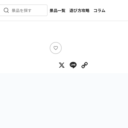
景品一覧
遊び方攻略
コラム
景品を探す
新着景品
インタビュー
カテゴリ一覧
ニュース
作品名一覧
店舗
メーカー一覧
開発
い
い
攻略
X
Line
Copy Lin
ね
プライズ
イベント
キャラ特集