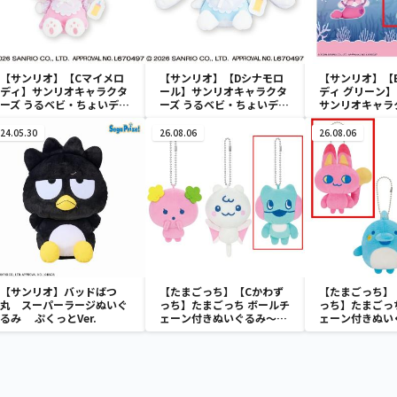
【サンリオ】【Cマイメロ
【サンリオ】【Dシナモロ
【サンリオ】【
ディ】サンリオキャラクタ
ール】サンリオキャラクタ
ディ グリーン】【
ーズ うるベビ・ちょいデカ
ーズ うるベビ・ちょいデカ
サンリオキャラ
ドール
ドール
おきなSOFVIM
イメロディ マーメ
24.05.30
26.08.06
26.08.06
～
【サンリオ】バッドばつ
【たまごっち】【Cかわず
【たまごっち】
丸 スーパーラージぬいぐ
っち】たまごっち ボールチ
っち】たまごっ
るみ ぷくっとVer.
ェーン付きぬいぐるみ～
ェーン付きぬい
Tamagotchi Paradise～
Tamagotchi P
vol.3
vol.2-R