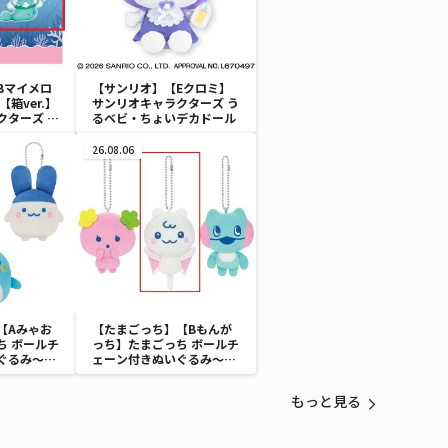
Bマイメロ
【サンリオ】【Eクロミ】
箱ver.】
サンリオキャラクターズ う
クターズ お
るベビ・ちょいデカドール
ATES～マ
イドver.
26.08.06
【Aみゃお
【たまごっち】【Bもんが
ち ボールチ
っち】たまごっち ボールチ
ぐるみ～
ェーン付きぬいぐるみ～
aradise～
Tamagotchi Paradise～
vol.3
もっと見る