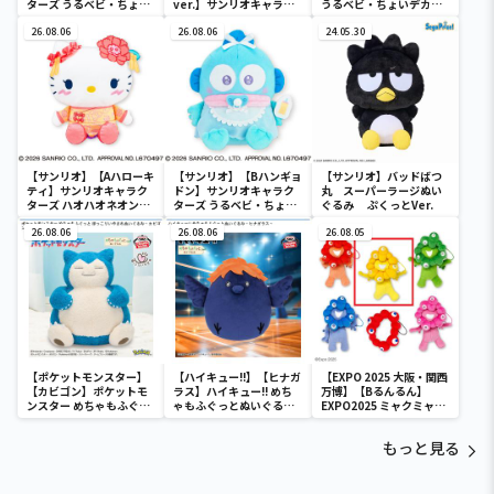
ターズ うるベビ・ちょい
ver.】サンリオキャラク
うるベビ・ちょいデカド
デカドール
ターズ おおきな
ール
26.08.06
SOFVIMATES～マイメロ
26.08.06
24.05.30
ディ マーメイドver. ～
【サンリオ】【Aハローキ
【サンリオ】【Bハンギョ
【サンリオ】バッドばつ
ティ】サンリオキャラク
ドン】サンリオキャラク
丸 スーパーラージぬい
ターズ ハオハオネオンタ
ターズ うるベビ・ちょい
ぐるみ ぷくっとVer.
ウンドールBIGタイプ1
デカドール
26.08.06
26.08.06
26.08.05
【ポケットモンスター】
【ハイキュー!!】【ヒナガ
【EXPO 2025 大阪・関西
【カビゴン】ポケットモ
ラス】ハイキュー!! めち
万博】【Bるんるん】
ンスター めちゃもふぐっ
ゃもふぐっとぬいぐるみ
EXPO2025 ミャクミャク
と ほっこりいやされぬい
～ヒナガラス～
カラフルゴム紐付きぬい
ぐるみ～カビゴン～
ぐるみ
もっと見る