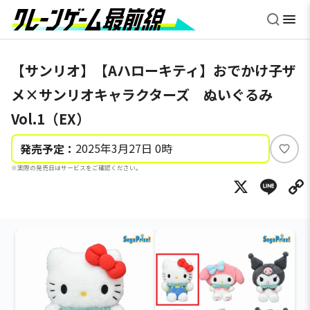
【サンリオ】【Aハローキティ】おでかけ子ザ
メ×サンリオキャラクターズ ぬいぐるみ
Vol.1（EX）
2025年3月27日 0時
発売予定：
い
※実際の発売日はサービスをご確認ください。
い
X
Li
ね