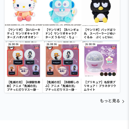
【サンリオ】【Aハローキ
【サンリオ】【Bハンギョ
【サンリオ】バッドばつ
ティ】サンリオキャラク
ドン】サンリオキャラク
丸 スーパーラージぬい
ターズ ハオハオネオンタ
ターズ うるベビ・ちょい
ぐるみ ぷくっとVer.
ウンドールBIGタイプ1
デカドール
26.08.06
26.08.06
26.08.06
【鬼滅の刃】【A煉獄杏寿
【鬼滅の刃】【B胡蝶しの
【プリキュア】名探偵プ
郎】アニメ「鬼滅の刃」
ぶ】アニメ「鬼滅の刃」
リキュア！ プラネタリウ
プチっと灯りマス～煉獄
プチっと灯りマス～煉獄
ムライト
杏寿郎・胡蝶しのぶ～
杏寿郎・胡蝶しのぶ～
もっと見る