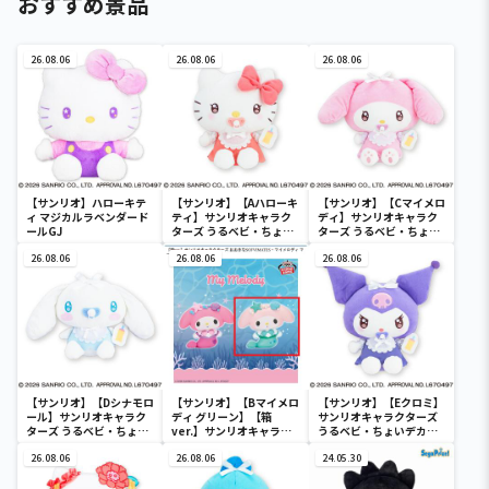
おすすめ景品
26.08.06
26.08.06
26.08.06
【サンリオ】ハローキテ
【サンリオ】【Aハローキ
【サンリオ】【Cマイメロ
ィ マジカルラベンダード
ティ】サンリオキャラク
ディ】サンリオキャラク
ールGJ
ターズ うるベビ・ちょい
ターズ うるベビ・ちょい
デカドール
デカドール
26.08.06
26.08.06
26.08.06
【サンリオ】【Dシナモロ
【サンリオ】【Bマイメロ
【サンリオ】【Eクロミ】
ール】サンリオキャラク
ディ グリーン】【箱
サンリオキャラクターズ
ターズ うるベビ・ちょい
ver.】サンリオキャラク
うるベビ・ちょいデカド
デカドール
ターズ おおきな
ール
26.08.06
SOFVIMATES～マイメロ
26.08.06
24.05.30
ディ マーメイドver. ～