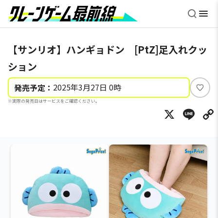
【サンリオ】ハンギョドン [PtZ]足入れクッ
ション
2025年3月27日 0時
発売予定：
い
※実際の発売日はサービスをご確認ください。
い
X
Li
ね