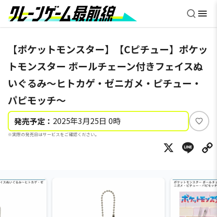
【ポケットモンスター】【Cピチュー】ポケッ
トモンスター ボールチェーン付きフェイスぬ
いぐるみ～ヒトカゲ・ゼニガメ・ピチュー・
パピモッチ～
2025年3月25日 0時
発売予定：
い
※実際の発売日はサービスをご確認ください。
い
X
Li
ね