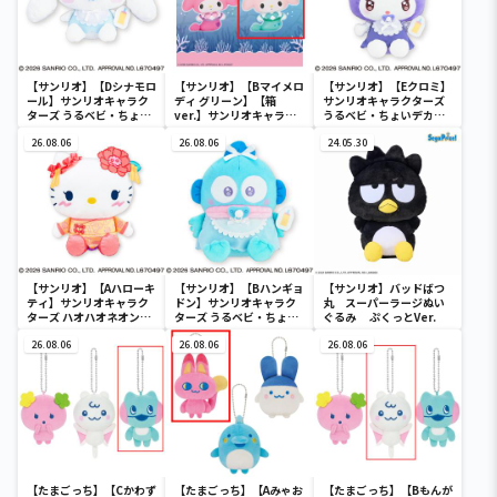
【サンリオ】【Dシナモロ
【サンリオ】【Bマイメロ
【サンリオ】【Eクロミ】
ール】サンリオキャラク
ディ グリーン】【箱
サンリオキャラクターズ
ターズ うるベビ・ちょい
ver.】サンリオキャラク
うるベビ・ちょいデカド
デカドール
ターズ おおきな
ール
26.08.06
SOFVIMATES～マイメロ
26.08.06
24.05.30
ディ マーメイドver. ～
【サンリオ】【Aハローキ
【サンリオ】【Bハンギョ
【サンリオ】バッドばつ
ティ】サンリオキャラク
ドン】サンリオキャラク
丸 スーパーラージぬい
ターズ ハオハオネオンタ
ターズ うるベビ・ちょい
ぐるみ ぷくっとVer.
ウンドールBIGタイプ1
デカドール
26.08.06
26.08.06
26.08.06
【たまごっち】【Cかわず
【たまごっち】【Aみゃお
【たまごっち】【Bもんが