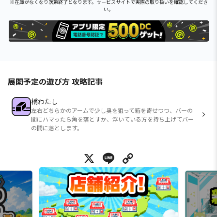
※在庫がなくなり次第終了となります。サービスサイトで実際の取り扱いを確認してくださ
い。
展開予定の遊び方 攻略記事
橋わたし
左右どちらかのアームで少し奥を狙って箱を寄せつつ、バーの
間にハマったら角を落とすか、浮いている方を持ち上げてバー
の間に落とします。
X
Line
Copy Link