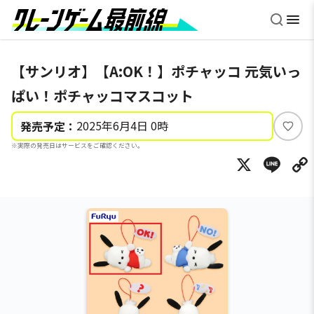
【サンリオ】【A:OK！】ポチャッコ 元気いっ
ぱい！ポチャッコマスコット
2025年6月4日 0時
発売予定：
い
※実際の発売日はサービスをご確認ください。
い
X
Li
ね