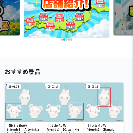
おすすめ景品
25.01.18
25.01.18
25.01.18
【little fluffy
【little fluffy
【little fluffy
friends】【A:twinkle
friends】【C:twinkle
friends】【B:maid