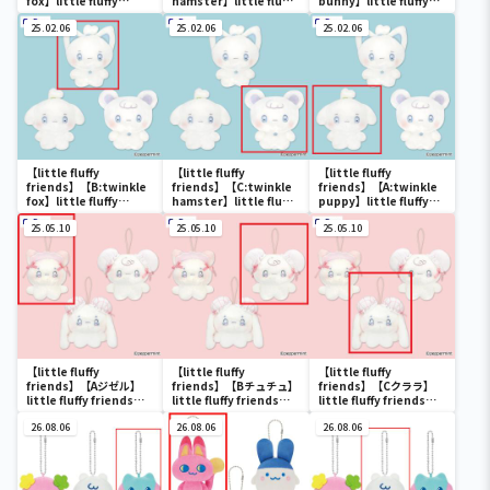
fox】little fluffy
hamster】little fluffy
bunny】little fluffy
friends 首かしげマスコ
friends 首かしげマスコ
friends 首かしげマスコ
ット
25.02.06
ット
25.02.06
ット
25.02.06
【little fluffy
【little fluffy
【little fluffy
friends】【B:twinkle
friends】【C:twinkle
friends】【A:twinkle
fox】little fluffy
hamster】little fluffy
puppy】little fluffy
friends ちょこんと前髪
friends ちょこんと前髪
friends ちょこんと前髪
ぬいぐるみ
25.05.10
ぬいぐるみ
25.05.10
ぬいぐるみ
25.05.10
【little fluffy
【little fluffy
【little fluffy
friends】【Aジゼル】
friends】【Bチュチュ】
friends】【Cクララ】
little fluffy friends
little fluffy friends
little fluffy friends
china girls マスコット
china girls マスコット
china girls マスコット
26.08.06
26.08.06
26.08.06