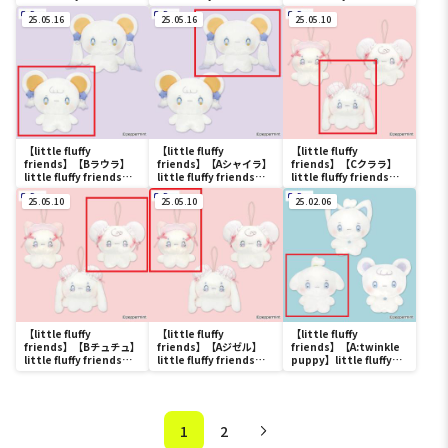
twinkle sheep マスコ
twinkle sheep マスコ
twinkle sheep マスコ
ット
25.05.16
ット
25.05.16
ット
25.05.10
【little fluffy
【little fluffy
【little fluffy
friends】【Bラウラ】
friends】【Aシャイラ】
friends】【Cクララ】
little fluffy friends
little fluffy friends
little fluffy friends
angel mouse BIGぬい
angel mouse BIGぬい
china girls マスコット
ぐるみ
25.05.10
ぐるみ
25.05.10
25.02.06
【little fluffy
【little fluffy
【little fluffy
friends】【Bチュチュ】
friends】【Aジゼル】
friends】【A:twinkle
little fluffy friends
little fluffy friends
puppy】little fluffy
china girls マスコット
china girls マスコット
friends ちょこんと前髪
ぬいぐるみ
1
2