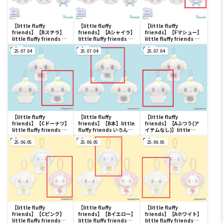
【little fluffy
【little fluffy
【little fluffy
friends】【Bステラ】
friends】【Aシャイラ】
friends】【Fマシュー】
little fluffy friends ミ
little fluffy friends ミ
little fluffy friends ミ
ニがま口
ニがま口
ニがま口
25.07.04
25.07.04
25.07.04
【little fluffy
【little fluffy
【little fluffy
friends】【Cドーナツ】
friends】【B本】little
friends】【Aふつう(ア
little fluffy friends い
fluffy friends いろんな
イテムなし)】little
ろんなナノンマスコット
ナノンマスコット
fluffy friends いろんな
25.06.05
25.06.05
ナノンマスコット
25.06.05
【little fluffy
【little fluffy
【little fluffy
friends】【Cピンク】
friends】【Bイエロー】
friends】【Aホワイト】
little fluffy friends
little fluffy friends
little fluffy friends