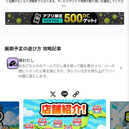
※在庫がなくなり次第終了となります。サービスサイトで実際の取り扱いを確認してくださ
い。
展開予定の遊び方 攻略記事
橋わたし
左右どちらかのアームで少し奥を狙って箱を寄せつつ、バーの
間にハマったら角を落とすか、浮いている方を持ち上げてバー
の間に落とします。
X
Line
Copy Link