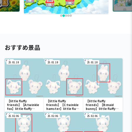
おすすめ景品
25.01.18
25.01.18
25.01.18
【little fluffy
【little fluffy
【little fluffy
friends】【A:twinkle
friends】【C:twinkle
friends】【B:maid
fox】little fluffy
hamster】little fluffy
bunny】little fluffy
friends 首かしげマスコ
friends 首かしげマスコ
friends 首かしげマスコ
ット
25.02.06
ット
25.02.06
ット
25.02.06