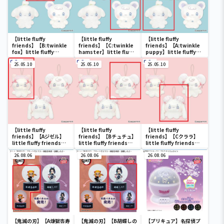
【little fluffy
【little fluffy
【little fluffy
friends】【B:twinkle
friends】【C:twinkle
friends】【A:twinkle
fox】little fluffy
hamster】little fluffy
puppy】little fluffy
friends ちょこんと前髪
friends ちょこんと前髪
friends ちょこんと前髪
ぬいぐるみ
25.05.10
ぬいぐるみ
25.05.10
ぬいぐるみ
25.05.10
【little fluffy
【little fluffy
【little fluffy
friends】【Aジゼル】
friends】【Bチュチュ】
friends】【Cクララ】
little fluffy friends
little fluffy friends
little fluffy friends
china girls マスコット
china girls マスコット
china girls マスコット
26.08.06
26.08.06
26.08.06
【鬼滅の刃】【A煉獄杏寿
【鬼滅の刃】【B胡蝶しの
【プリキュア】名探偵プ