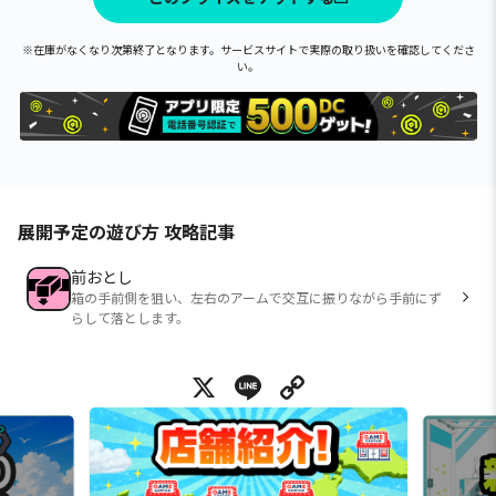
※在庫がなくなり次第終了となります。サービスサイトで実際の取り扱いを確認してくださ
い。
展開予定の遊び方 攻略記事
前おとし
箱の手前側を狙い、左右のアームで交互に振りながら手前にず
らして落とします。
X
Line
Copy Link