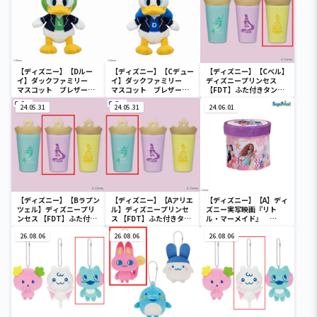
【ディズニー】【Dルー
【ディズニー】【Cデュー
【ディズニー】【Cベル】
イ】ダックファミリー
イ】ダックファミリー
ディズニープリンセス
マスコット ブレザーコ
マスコット ブレザーコ
【FDT】ふた付きタンブ
スチューム
スチューム
ラー
24.05.31
24.05.31
24.06.01
【ディズニー】【Bラプン
【ディズニー】【Aアリエ
【ディズニー】【A】ディ
ツェル】ディズニープリ
ル】ディズニープリンセ
ズニー実写映画『リト
ンセス 【FDT】ふた付き
ス 【FDT】ふた付きタン
ル・マーメイド』
タンブラー
ブラー
[PtZ]折り畳みボックス
26.08.06
26.08.06
チェアー
26.08.06