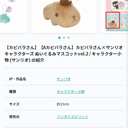
【カピバラさん】【Aカピバラさん】カピバラさん×サンリオ
キャラクターズ ぬいぐるみマスコットvol.2 / キャラクター小
物 (サンリオ) の紹介
IP・作品名
サンリオ
種類
キャラクター小物
サイズ
約10cm
発売元
バンダイスピリッツ