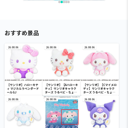
おすすめ景品
26.08.06
26.08.06
26.08.06
【サンリオ】ハローキテ
【サンリオ】【Aハローキ
【サンリオ】【Cマイメロ
ィ マジカルラベンダード
ティ】サンリオキャラク
ディ】サンリオキャラク
ールGJ
ターズ うるベビ・ちょい
ターズ うるベビ・ちょい
デカドール
デカドール
26.08.06
26.08.06
26.08.06