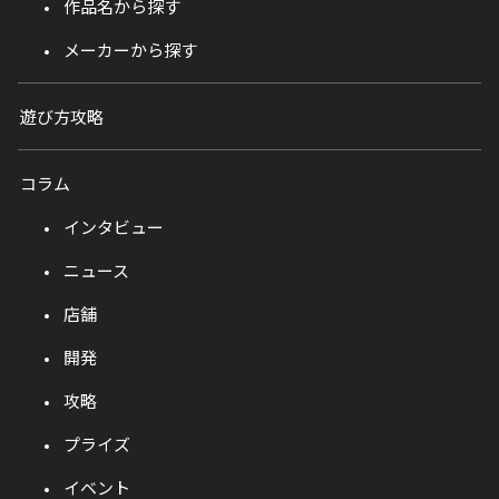
作品名から探す
メーカーから探す
遊び方攻略
コラム
インタビュー
ニュース
店舗
開発
攻略
プライズ
イベント