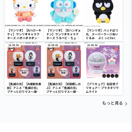
【サンリオ】【Aハローキ
【サンリオ】【Bハンギョ
【サンリオ】バッドばつ
ティ】サンリオキャラク
ドン】サンリオキャラク
丸 スーパーラージぬい
ターズ ハオハオネオンタ
ターズ うるベビ・ちょい
ぐるみ ぷくっとVer.
ウンドールBIGタイプ1
デカドール
26.08.06
26.08.06
26.08.06
【鬼滅の刃】【A煉獄杏寿
【鬼滅の刃】【B胡蝶しの
【プリキュア】名探偵プ
郎】アニメ「鬼滅の刃」
ぶ】アニメ「鬼滅の刃」
リキュア！ プラネタリウ
プチっと灯りマス～煉獄
プチっと灯りマス～煉獄
ムライト
杏寿郎・胡蝶しのぶ～
杏寿郎・胡蝶しのぶ～
もっと見る