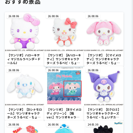
おすすめ景品
26.08.06
26.08.06
26.08.06
【サンリオ】ハローキテ
【サンリオ】【Aハローキ
【サンリオ】【Cマイメロ
ィ マジカルラベンダード
ティ】サンリオキャラク
ディ】サンリオキャラク
ールGJ
ターズ うるベビ・ちょい
ターズ うるベビ・ちょい
デカドール
デカドール
26.08.06
26.08.06
26.08.06
【サンリオ】【Dシナモロ
【サンリオ】【Bマイメロ
【サンリオ】【Eクロミ】
ール】サンリオキャラク
ディ グリーン】【箱
サンリオキャラクターズ
ターズ うるベビ・ちょい
ver.】サンリオキャラク
うるベビ・ちょいデカド
デカドール
ターズ おおきな
ール
26.08.06
SOFVIMATES～マイメロ
26.08.06
24.05.30
ディ マーメイドver. ～