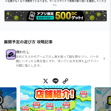
※在庫がなくなり次第終了となります。サービスサイトで実際の取り扱いを確認してくださ
い。
展開予定の遊び方 攻略記事
橋わたし
左右どちらかのアームで少し奥を狙って箱を寄せつつ、バーの
間にハマったら角を落とすか、浮いている方を持ち上げてバー
の間に落とします。
X
Line
Copy Link