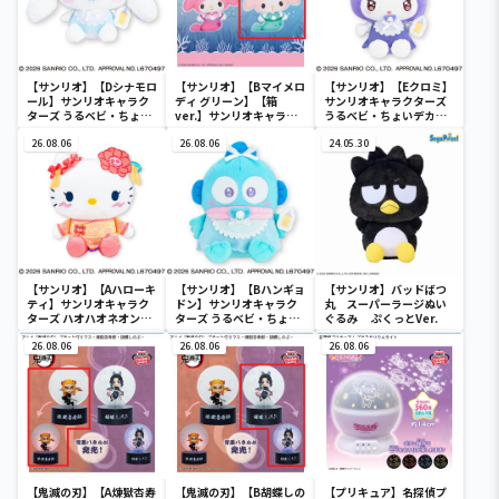
【サンリオ】【Dシナモロ
【サンリオ】【Bマイメロ
【サンリオ】【Eクロミ】
ール】サンリオキャラク
ディ グリーン】【箱
サンリオキャラクターズ
ターズ うるベビ・ちょい
ver.】サンリオキャラク
うるベビ・ちょいデカド
デカドール
ターズ おおきな
ール
26.08.06
SOFVIMATES～マイメロ
26.08.06
24.05.30
ディ マーメイドver. ～
【サンリオ】【Aハローキ
【サンリオ】【Bハンギョ
【サンリオ】バッドばつ
ティ】サンリオキャラク
ドン】サンリオキャラク
丸 スーパーラージぬい
ターズ ハオハオネオンタ
ターズ うるベビ・ちょい
ぐるみ ぷくっとVer.
ウンドールBIGタイプ1
デカドール
26.08.06
26.08.06
26.08.06
【鬼滅の刃】【A煉獄杏寿
【鬼滅の刃】【B胡蝶しの
【プリキュア】名探偵プ