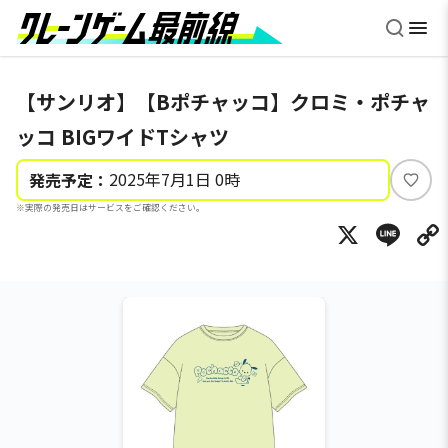
【サンリオ】【Bポチャッコ】クロミ・ポチャ
ッコ BIGワイドTシャツ
2025年7月1日 0時
発売予定：
い
※実際の発売日はサービスをご確認ください。
い
X
Li
ね