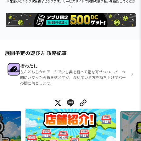
※在庫がなくなり次第終了となります。サービスサイトで実際の取り扱いを確認してくださ
い。
展開予定の遊び方 攻略記事
橋わたし
左右どちらかのアームで少し奥を狙って箱を寄せつつ、バーの
間にハマったら角を落とすか、浮いている方を持ち上げてバー
の間に落とします。
X
Line
Copy Link