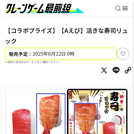
【コラボプライズ】【Aえび】活きな寿司リュ
ック
2025年6月22日 0時
発売予定：
い
※実際の発売日はサービスをご確認ください。
い
X
Li
ね