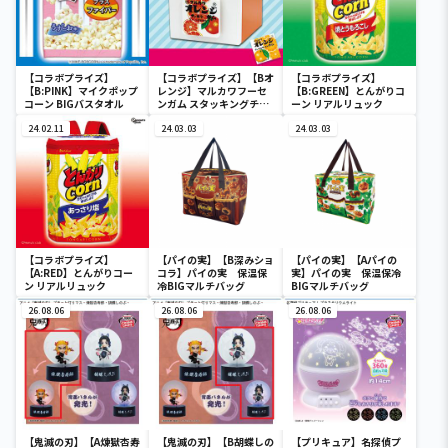
【コラボプライズ】
【コラボプライズ】【Bオ
【コラボプライズ】
【B:PINK】マイクポップ
レンジ】マルカワフーセ
【B:GREEN】とんがりコ
コーン BIGバスタオル
ンガム スタッキングチェ
ーン リアルリュック
スト
24.02.11
24.03.03
24.03.03
【コラボプライズ】
【パイの実】【B深みショ
【パイの実】【Aパイの
【A:RED】とんがりコー
コラ】パイの実 保温保
実】パイの実 保温保冷
ン リアルリュック
冷BIGマルチバッグ
BIGマルチバッグ
26.08.06
26.08.06
26.08.06
【鬼滅の刃】【A煉獄杏寿
【鬼滅の刃】【B胡蝶しの
【プリキュア】名探偵プ