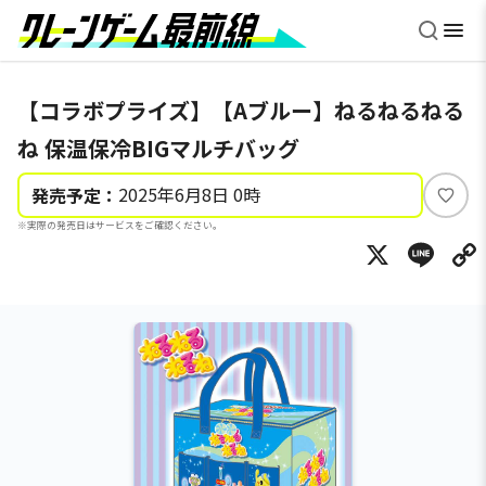
【コラボプライズ】【Aブルー】ねるねるねる
ね 保温保冷BIGマルチバッグ
2025年6月8日 0時
発売予定：
い
※実際の発売日はサービスをご確認ください。
い
X
Li
ね