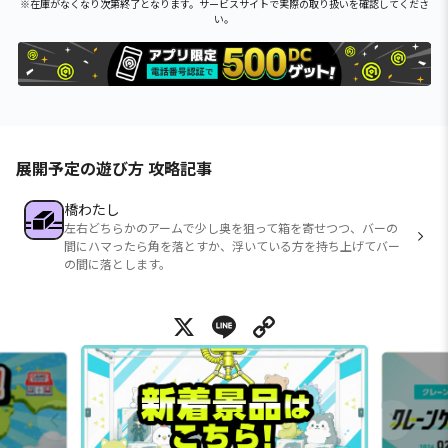
※在庫がなくなり次第終了となります。サービスサイトで実際の取り扱いを確認してくださ
い。
展開予定の遊び方 攻略記事
橋わたし
左右どちらかのアームで少し奥を狙って箱を寄せつつ、バーの
間にハマったら角を落とすか、浮いている方を持ち上げてバー
の間に落とします。
X
Line
Copy Link