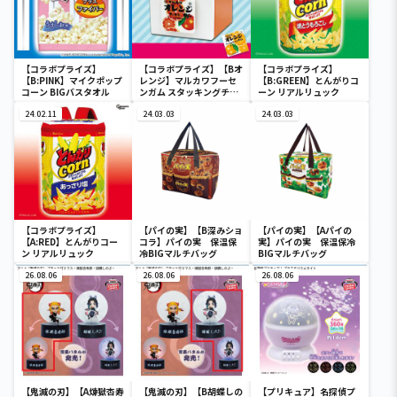
【コラボプライズ】
【コラボプライズ】【Bオ
【コラボプライズ】
【B:PINK】マイクポップ
レンジ】マルカワフーセ
【B:GREEN】とんがりコ
コーン BIGバスタオル
ンガム スタッキングチェ
ーン リアルリュック
スト
24.02.11
24.03.03
24.03.03
【コラボプライズ】
【パイの実】【B深みショ
【パイの実】【Aパイの
【A:RED】とんがりコー
コラ】パイの実 保温保
実】パイの実 保温保冷
ン リアルリュック
冷BIGマルチバッグ
BIGマルチバッグ
26.08.06
26.08.06
26.08.06
【鬼滅の刃】【A煉獄杏寿
【鬼滅の刃】【B胡蝶しの
【プリキュア】名探偵プ