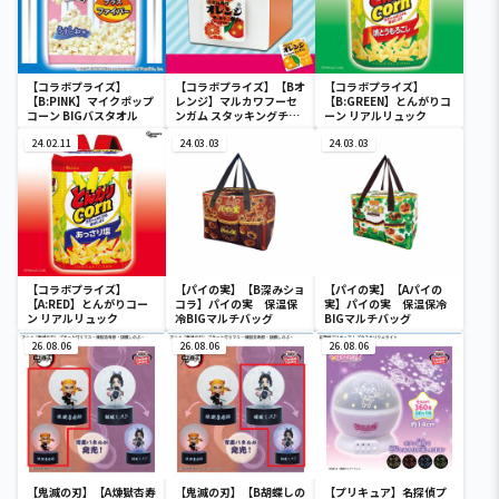
【コラボプライズ】
【コラボプライズ】【Bオ
【コラボプライズ】
【B:PINK】マイクポップ
レンジ】マルカワフーセ
【B:GREEN】とんがりコ
コーン BIGバスタオル
ンガム スタッキングチェ
ーン リアルリュック
スト
24.02.11
24.03.03
24.03.03
【コラボプライズ】
【パイの実】【B深みショ
【パイの実】【Aパイの
【A:RED】とんがりコー
コラ】パイの実 保温保
実】パイの実 保温保冷
ン リアルリュック
冷BIGマルチバッグ
BIGマルチバッグ
26.08.06
26.08.06
26.08.06
【鬼滅の刃】【A煉獄杏寿
【鬼滅の刃】【B胡蝶しの
【プリキュア】名探偵プ