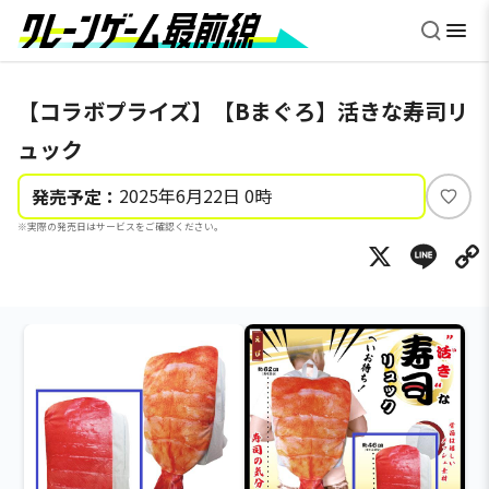
【コラボプライズ】【Bまぐろ】活きな寿司リ
ュック
2025年6月22日 0時
発売予定：
い
※実際の発売日はサービスをご確認ください。
い
X
Li
ね