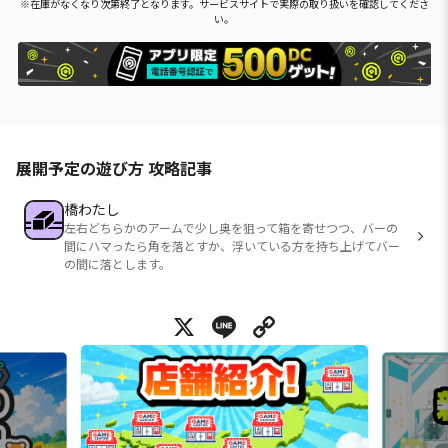
※在庫がなくなり次第終了となります。サービスサイトで実際の取り扱いを確認してくださ
い。
展開予定の遊び方 攻略記事
橋わたし
左右どちらかのアームで少し奥を狙って箱を寄せつつ、バーの
間にハマったら角を落とすか、浮いている方を持ち上げてバー
の間に落とします。
X
Line
Copy Link