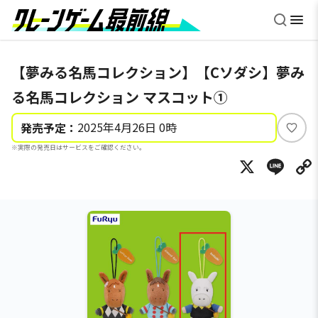
【夢みる名馬コレクション】【Cソダシ】夢み
る名馬コレクション マスコット①
2025年4月26日 0時
発売予定：
い
※実際の発売日はサービスをご確認ください。
い
X
Li
ね