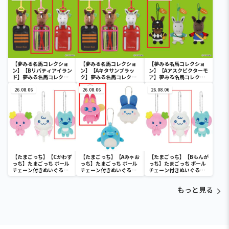
【夢みる名馬コレクショ
【夢みる名馬コレクショ
【夢みる名馬コレクショ
ン】【Bリバティアイラン
ン】【Aキタサンブラッ
ン】【Aアスクビクターモ
ド】夢みる名馬コレクシ
ク】夢みる名馬コレクシ
ア】夢みる名馬コレクシ
ョン ぬいぐるみパスケー
ョン ぬいぐるみパスケー
ョン マスコット～アスク
ス①
26.08.06
ス①
26.08.06
ビクターモア・メジロマ
26.08.06
ックイーン・ライスシャ
ワー～
【たまごっち】【Cかわず
【たまごっち】【Aみゃお
【たまごっち】【Bもんが
っち】たまごっち ボール
っち】たまごっち ボール
っち】たまごっち ボール
チェーン付きぬいぐるみ
チェーン付きぬいぐるみ
チェーン付きぬいぐるみ
～Tamagotchi
～Tamagotchi
～Tamagotchi
Paradise～vol.3
Paradise～vol.2-R
Paradise～vol.3
もっと見る