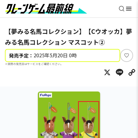
【夢みる名馬コレクション】【Cウオッカ】夢
みる名馬コレクション マスコット②
2025年5月20日 0時
発売予定：
い
※実際の発売日はサービスをご確認ください。
い
X
Li
ね