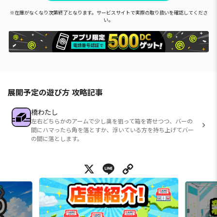
※在庫がなくなり次第終了となります。サービスサイトで実際の取り扱いを確認してくださ
い。
展開予定の遊び方 攻略記事
橋わたし
左右どちらかのアームで少し奥を狙って箱を寄せつつ、バーの
間にハマったら角を落とすか、浮いている方を持ち上げてバー
の間に落とします。
X
Line
Copy Link