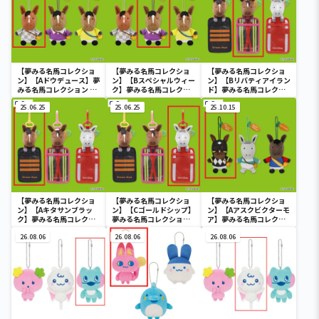
【夢みる名馬コレクショ
【夢みる名馬コレクショ
【夢みる名馬コレクショ
ン】【Aドウデュース】夢
ン】【Bスペシャルウィー
ン】【Bリバティアイラン
みる名馬コレクション マ
ク】夢みる名馬コレクシ
ド】夢みる名馬コレクシ
スコット②
ョン マスコット②
ョン ぬいぐるみパスケー
25.06.25
25.06.25
ス①
25.10.15
【夢みる名馬コレクショ
【夢みる名馬コレクショ
【夢みる名馬コレクショ
ン】【Aキタサンブラッ
ン】【Cゴールドシップ】
ン】【Aアスクビクターモ
ク】夢みる名馬コレクシ
夢みる名馬コレクション
ア】夢みる名馬コレクシ
ョン ぬいぐるみパスケー
ぬいぐるみパスケース①
ョン マスコット～アスク
ス①
26.08.06
26.08.06
ビクターモア・メジロマ
26.08.06
ックイーン・ライスシャ
ワー～