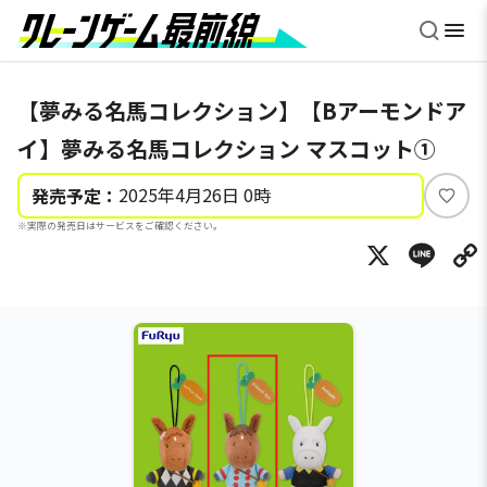
【夢みる名馬コレクション】【Bアーモンドア
イ】夢みる名馬コレクション マスコット①
2025年4月26日 0時
発売予定：
い
※実際の発売日はサービスをご確認ください。
い
X
Li
ね