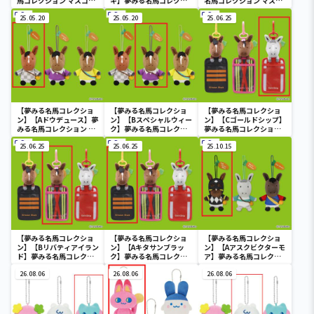
馬コレクション マスコッ
キ】夢みる名馬コレクシ
名馬コレクション マスコ
ト①
ョン マスコット①
ット②
25.05.20
25.05.20
25.06.25
【夢みる名馬コレクショ
【夢みる名馬コレクショ
【夢みる名馬コレクショ
ン】【Aドウデュース】夢
ン】【Bスペシャルウィー
ン】【Cゴールドシップ】
みる名馬コレクション マ
ク】夢みる名馬コレクシ
夢みる名馬コレクション
スコット②
ョン マスコット②
ぬいぐるみパスケース①
25.06.25
25.06.25
25.10.15
【夢みる名馬コレクショ
【夢みる名馬コレクショ
【夢みる名馬コレクショ
ン】【Bリバティアイラン
ン】【Aキタサンブラッ
ン】【Aアスクビクターモ
ド】夢みる名馬コレクシ
ク】夢みる名馬コレクシ
ア】夢みる名馬コレクシ
ョン ぬいぐるみパスケー
ョン ぬいぐるみパスケー
ョン マスコット～アスク
ス①
26.08.06
ス①
26.08.06
ビクターモア・メジロマ
26.08.06
ックイーン・ライスシャ
ワー～