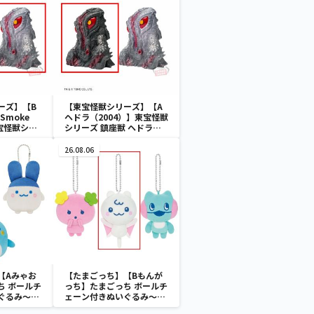
ーズ】【B
【東宝怪獣シリーズ】【A
Smoke
ヘドラ（2004）】東宝怪獣
】東宝怪獣シリ
シリーズ 鎮座獣 ヘドラ
ドラ
（2004）
26.08.06
【Aみゃお
【たまごっち】【Bもんが
ち ボールチ
っち】たまごっち ボールチ
ぐるみ～
ェーン付きぬいぐるみ～
aradise～
Tamagotchi Paradise～