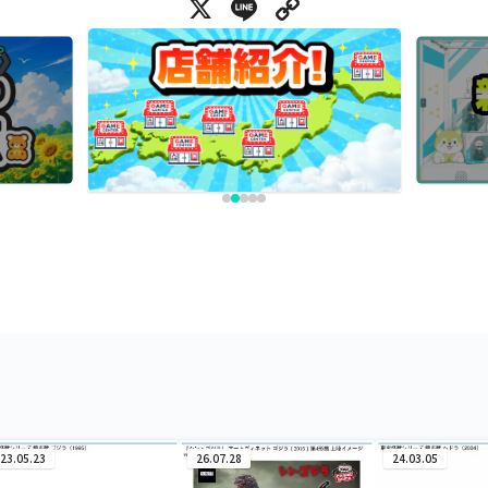
X
Line
Copy Link
23.05.23
26.07.28
24.03.05