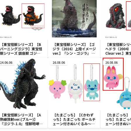
【東宝怪獣シリーズ】【B
【東宝怪獣シリーズ】【ゴ
【東宝怪獣シリ
バーニングゴジラ】東宝怪
ジラ（2016）上陸イメージ
ヘドラ（2004）
獣シリーズ 鎮座獣 ゴジラ
ver.】『シン・ゴジラ』 ア
Clear ver.
（1995）
ートヴィネット ゴジラ
ーズ 鎮座獣 ヘ
（2016）第4形態 上陸イメ
（2004）
24.06.06
26.08.06
26.08.06
ージver.
【東宝怪獣シリーズ】【A
【たまごっち】【Cかわず
【たまごっち】
熱線放射ver.(ブルー)】
っち】たまごっち ボールチ
っち】たまごっ
『ゴジラ-1.0』 怪獣咆哮撃
ェーン付きぬいぐるみ～
ェーン付きぬい
ゴジラ（2023） ver.2
Tamagotchi Paradise～
Tamagotchi P