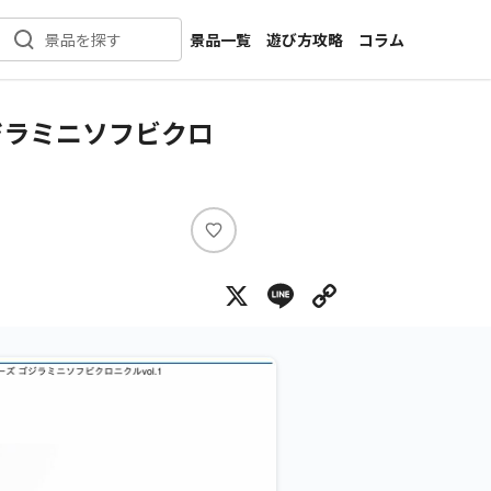
景品一覧
遊び方攻略
コラム
景品を探す
新着景品
インタビュー
カテゴリ一覧
ニュース
ジラミニソフビクロ
作品名一覧
店舗
メーカー一覧
開発
攻略
い
プライズ
い
X
Line
Copy Lin
ね
イベント
キャラ特集