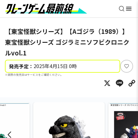
【東宝怪獣シリーズ】【Aゴジラ（1989）】
東宝怪獣シリーズ ゴジラミニソフビクロニク
ルvol.1
2025年4月15日 0時
発売予定：
い
※実際の発売日はサービスをご確認ください。
い
X
Li
ね