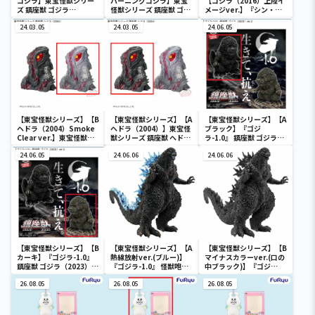
ゴジラ】東宝怪獣シリー
バーニングゴジラ】東宝
【ゴジラ（2016）上陸イ
ズ 鎮座獣 ゴジラ
怪獣シリーズ 鎮座獣 ゴジ
メージver.】『シン・ゴ
（1995）
ラ（1995）
ジラ』 アートヴィネット
24.03.05
24.03.05
ゴジラ（2016）第4形態
24.06.05
上陸イメージver.
【東宝怪獣シリーズ】【B
【東宝怪獣シリーズ】【A
【東宝怪獣シリーズ】【A
ヘドラ（2004）Smoke
ヘドラ（2004）】東宝怪
ブラック】『ゴジ
Clear ver.】東宝怪獣シ
獣シリーズ 鎮座獣 ヘドラ
ラ-1.0』 鎮座獣 ゴジラ
リーズ 鎮座獣 ヘドラ
（2004）
（2023）ver.2
（2004）
24.06.05
24.06.06
24.06.06
【東宝怪獣シリーズ】【B
【東宝怪獣シリーズ】【A
【東宝怪獣シリーズ】【B
カーキ】『ゴジラ-1.0』
熱線放射ver.(ブルー)】
マイナスカラーver.(口の
鎮座獣 ゴジラ（2023）
『ゴジラ-1.0』 怪獣咆哮
中ブラック)】『ゴジ
ver.2
撃 ゴジラ（2023） ver.2
ラ-1.0』 怪獣咆哮撃 ゴジ
26.08.05
26.08.05
ラ（2023） ver.2
26.08.05