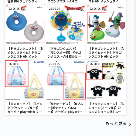
冒険 BIGウェポンフィギ
ラゴンクエスト AM コマ
スト AM メッシュタイプ
ュアコレクション ～パプ
ンドウィンドウ ブラック
円座クッション スライム
ニカのナイフ～
22.06.06
ボード
22.06.06
＆メタルスライム
22.06.06
【ドラゴンクエスト】【B
【ドラゴンクエスト】
【ドラゴンクエスト】【A
メタルスライム】ドラゴ
【モンスター柄】ドラゴ
スライムナイト】ドラゴ
ンクエスト AM メッシュ
ンクエスト AM 壁掛け時
ンクエスト AM ビッグク
タイプ円座クッション ス
計 ～モンスターがいっぱ
リアフィギュア スライム
ライム＆メタルスライム
26.08.05
い！編～
26.08.05
ナイト＆メタルライダー
26.08.05
【星のカービィ】【Aピン
【星のカービィ】【Bブル
【ひつじのショーン】【A
ク(ポケット：ブルー)】
ー(ポケット：イエロ
ショーン(ノーマル)】ひ
カービィ play with ワド
ー)】カービィ play with
つじのショーン BS スマ
ルディ ボストンバッグ
ワドルディ ボストンバッ
ホショーンルダー
グ
もっと見る