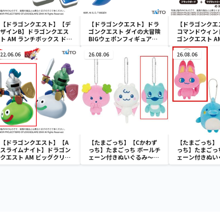
【ドラゴンクエスト】【デ
【ドラゴンクエスト】ドラ
【ドラゴンクエ
ザインB】ドラゴンクエス
ゴンクエスト ダイの大冒険
コマンドウィン
ト AM ランチボックス ドッ
BIGウェポンフィギュアコ
ゴンクエスト A
トフィールド
レクション ～パプニカのナ
ウィンドウ ブ
イフ～
22.06.06
26.08.06
26.08.06
【ドラゴンクエスト】【A
【たまごっち】【Cかわず
【たまごっち】
スライムナイト】ドラゴン
っち】たまごっち ボールチ
っち】たまごっ
クエスト AM ビッグクリア
ェーン付きぬいぐるみ～
ェーン付きぬい
フィギュア スライムナイト
Tamagotchi Paradise～
Tamagotchi P
＆メタルライダー
vol.3
vol.2-R