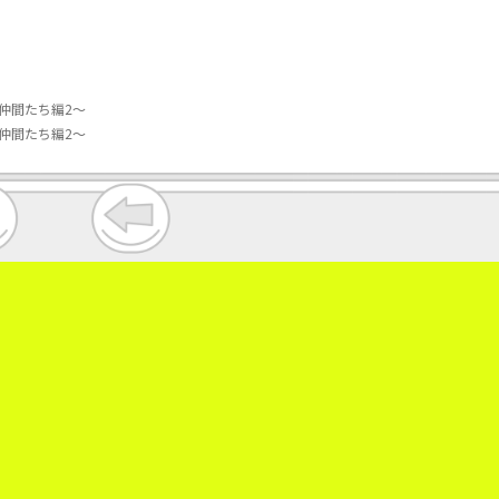
仲間たち編2～
仲間たち編2～
。