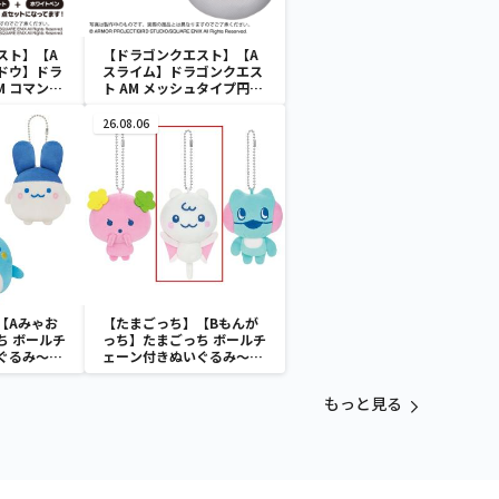
スト】【A
【ドラゴンクエスト】【A
ドウ】ドラ
スライム】ドラゴンクエス
M コマンド
ト AM メッシュタイプ円座
ラックボード
クッション スライム＆メタ
ルスライム
26.08.06
【Aみゃお
【たまごっち】【Bもんが
ち ボールチ
っち】たまごっち ボールチ
ぐるみ～
ェーン付きぬいぐるみ～
aradise～
Tamagotchi Paradise～
vol.3
もっと見る