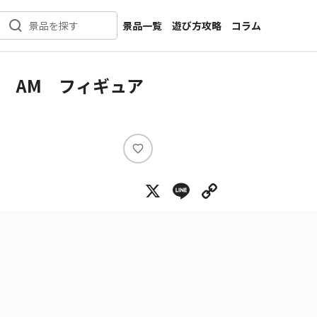
景品一覧
遊び方攻略
コラム
景品を探す
新着景品
インタビュー
カテゴリ一覧
ニュース
 AM フィギュア
作品名一覧
店舗
メーカー一覧
開発
攻略
い
プライズ
い
X
Line
Copy Lin
ね
イベント
キャラ特集