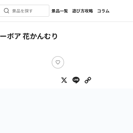
景品一覧
遊び方攻略
コラム
景品を探す
新着景品
インタビュー
カテゴリ一覧
ニュース
ーボア 花かんむり
作品名一覧
店舗
メーカー一覧
開発
攻略
い
プライズ
い
X
Line
Copy Lin
ね
イベント
キャラ特集