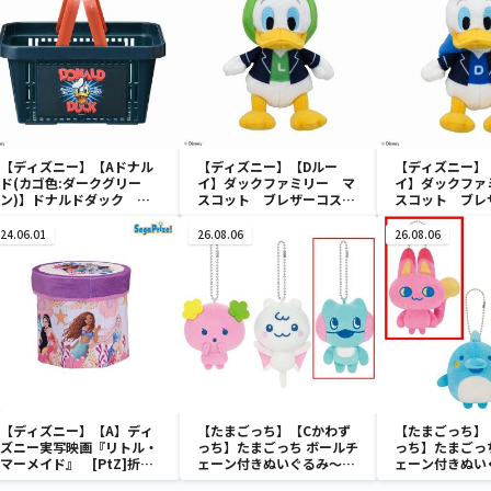
【ディズニー】【Aドナル
【ディズニー】【Dルー
【ディズニー】
ド(カゴ色:ダークグリー
イ】ダックファミリー マ
イ】ダックファ
ン)】ドナルドダック ミ
スコット ブレザーコスチ
スコット ブレ
ニメッシュカゴ
ューム
ューム
24.06.01
26.08.06
26.08.06
【ディズニー】【A】ディ
【たまごっち】【Cかわず
【たまごっち】
ズニー実写映画『リトル・
っち】たまごっち ボールチ
っち】たまごっ
マーメイド』 [PtZ]折り
ェーン付きぬいぐるみ～
ェーン付きぬい
畳みボックスチェアー
Tamagotchi Paradise～
Tamagotchi P