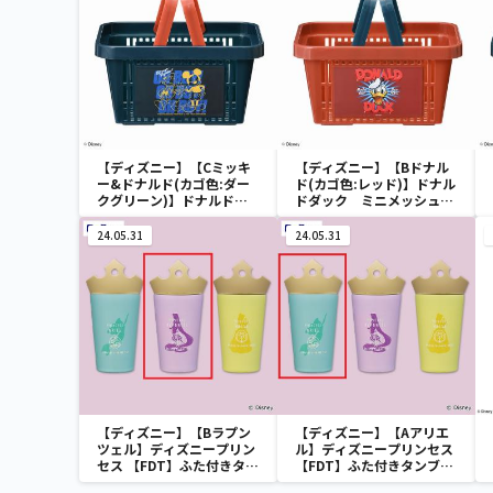
【ディズニー】【Cミッキ
【ディズニー】【Bドナル
ー&ドナルド(カゴ色:ダー
ド(カゴ色:レッド)】ドナル
クグリーン)】ドナルドダ
ドダック ミニメッシュカ
ック ミニメッシュカゴ
ゴ
24.05.31
24.05.31
【ディズニー】【Bラプン
【ディズニー】【Aアリエ
ツェル】ディズニープリン
ル】ディズニープリンセス
セス 【FDT】ふた付きタン
【FDT】ふた付きタンブラ
ブラー
ー