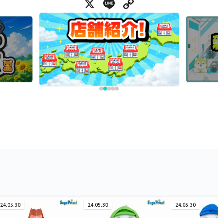
X
Line
Copy Link
24.05.30
24.05.30
24.05.30