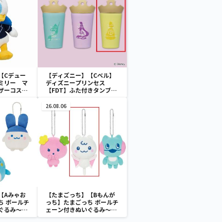
【Cデュー
【ディズニー】【Cベル】
ミリー マ
ディズニープリンセス
ザーコスチ
【FDT】ふた付きタンブラ
ー
26.08.06
【Aみゃお
【たまごっち】【Bもんが
ち ボールチ
っち】たまごっち ボールチ
ぐるみ～
ェーン付きぬいぐるみ～
aradise～
Tamagotchi Paradise～