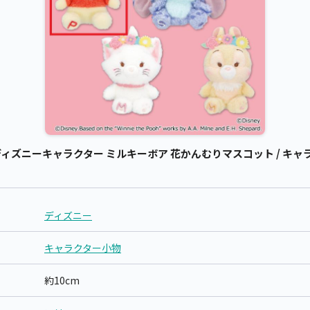
ズニーキャラクター ミルキーボア 花かんむりマスコット / キャラ
ディズニー
キャラクター小物
約10cm