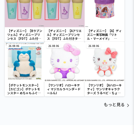
【ディズニー】【Bラプン
【ディズニー】【Aアリエ
【ディズニー】【A】ディ
ツェル】ディズニープリ
ル】ディズニープリンセ
ズニー実写映画『リト
ンセス 【FDT】ふた付き
ス 【FDT】ふた付きタン
ル・マーメイド』
タンブラー
ブラー
[PtZ]折り畳みボックス
26.08.06
26.08.06
チェアー
26.08.06
【ポケットモンスター】
【サンリオ】ハローキテ
【サンリオ】【Aハローキ
【カビゴン】ポケットモ
ィ マジカルラベンダード
ティ】サンリオキャラク
ンスター めちゃもふぐっ
ールGJ
ターズ うるベビ・ちょい
と ほっこりいやされぬい
デカドール
ぐるみ～カビゴン～
もっと見る