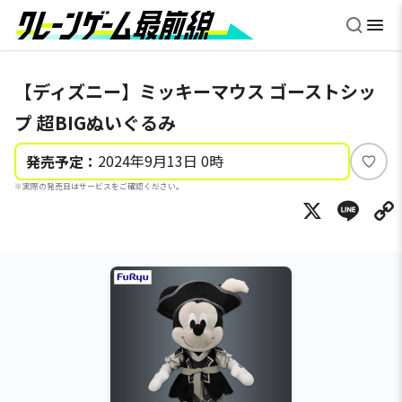
【ディズニー】ミッキーマウス ゴーストシッ
プ 超BIGぬいぐるみ
2024年9月13日 0時
発売予定：
い
※実際の発売日はサービスをご確認ください。
い
X
Li
ね