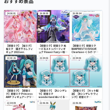
おすすめ景品
24.06.01
26.08.05
26.08.04
【初音ミク】【桜ミク】
【初音ミク】初音ミク ぬ
【初音ミク】初音ミク
桜ミク 描き下ろしフィ
ーどるストッパーフィギ
BANPRESTO EVOLVE
ギュア 2021ver.
ュア Flower Fairyー桔梗
Clearluxe-くらげ-フィ
ー
ギュア
22.03.26
22.04.01
22.04.01
【初音ミク】【初音ミ
【初音ミク】【Aシンデレ
【初音ミク】【セット配
ク】初音ミク Princess
ラ】初音ミク
送】【Bシンデレラ ウィ
AMP フィギュア～アリス
wonderland ぬいぐるみ
ンク】初音ミク
ver.～
vol.4
wonderland ぬいぐるみ
22.04.09
22.06.06
vol.4
22.06.06