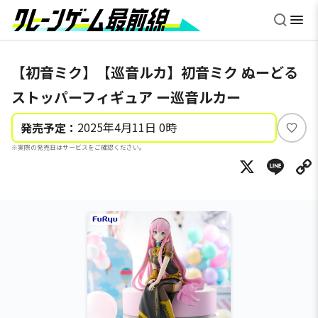
【初音ミク】【巡音ルカ】初音ミク ぬーどる
ストッパーフィギュア ー巡音ルカー
2025年4月11日 0時
発売予定：
い
※実際の発売日はサービスをご確認ください。
い
X
Li
ね