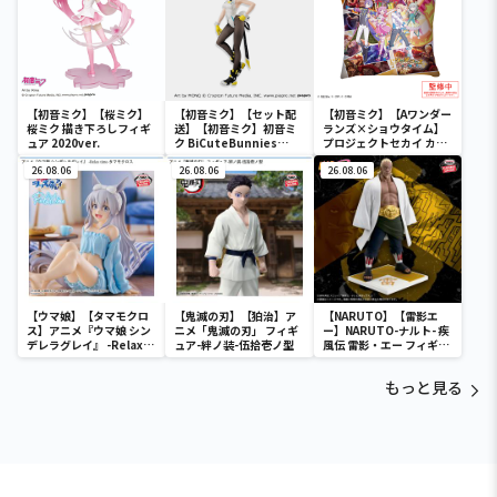
【初音ミク】【桜ミク】
【初音ミク】【セット配
【初音ミク】【Aワンダー
桜ミク 描き下ろしフィギ
送】【初音ミク】初音ミ
ランズ×ショウタイム】
ュア 2020ver.
ク BiCuteBunnies
プロジェクトセカイ カラ
Figure－ストリートver.
フルステージ！ feat. 初
26.08.06
－
26.08.06
音ミク クッションVol.2
26.08.06
【ウマ娘】【タマモクロ
【鬼滅の刃】【狛治】ア
【NARUTO】【雷影エ
ス】アニメ『ウマ娘 シン
ニメ「鬼滅の刃」 フィギ
ー】NARUTO-ナルト- 疾
デレラグレイ』 -Relax
ュア-絆ノ装-伍拾壱ノ型
風伝 雷影・エー フィギュ
time-タマモクロス
ア～五影集結…!!～
もっと見る