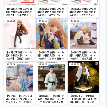
【お隣の天使様にいつの
【お隣の天使様にいつの
【お隣の天使様にいつの
間にか駄目人間にされて
間にか駄目人間にされて
間にか駄目人間にされて
いた件】【Bエプロン（描
いた件】【Aデザイン】お
いた件】【Bデザイン】お
き下ろし）】お隣の天使
隣の天使様にいつの間に
隣の天使様にいつの間に
様にいつの間にか駄目人
23.06.29
か駄目人間にされていた
24.06.16
か駄目人間にされていた
25.01.23
間にされていた件 BIGア
件 描き下ろしロングク
件 描き下ろしロングク
クリルスタンド
ッション
ッション
【お隣の天使様にいつの
【お隣の天使様にいつの
【お隣の天使様にいつの
間にか駄目人間にされて
間にか駄目人間にされて
間にか駄目人間にされて
いた件】【真昼】お隣の
いた件】【セット配送】
いた件】【椎名真昼】お
天使様にいつの間にか駄
【椎名真昼】お隣の天使
隣の天使様にいつの間に
目人間にされていた件 ぬ
26.08.06
様にいつの間にか駄目人
26.08.06
か駄目人間にされていた
26.08.06
ーどるストッパーフィギ
間にされていた件
件 フィギュア -椎名真昼-
ュアー椎名真昼ー
Coreful フィギュア 椎
名真昼～制服ver.～
【ウマ娘】【タマモクロ
【鬼滅の刃】【狛治】ア
【NARUTO】【雷影エ
ス】アニメ『ウマ娘 シン
ニメ「鬼滅の刃」 フィギ
ー】NARUTO-ナルト- 疾
デレラグレイ』 -Relax
ュア-絆ノ装-伍拾壱ノ型
風伝 雷影・エー フィギュ
time-タマモクロス
ア～五影集結…!!～