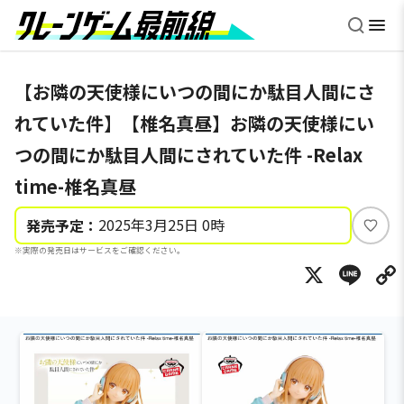
【お隣の天使様にいつの間にか駄目人間にさ
れていた件】【椎名真昼】お隣の天使様にい
つの間にか駄目人間にされていた件 -Relax
time-椎名真昼
2025年3月25日 0時
発売予定：
い
※実際の発売日はサービスをご確認ください。
い
X
Li
ね