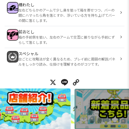
橋わたし
左右どちらかのアームで少し奥を狙って箱を寄せつつ、バーの
間にハマったら角を落とすか、浮いている方を持ち上げてバー
の間に落とします。
前おとし
箱の手前側を狙い、左右のアームで交互に振りながら手前にず
らして落とします。
スペシャル
台ごとに攻略法が全く異なるため、プレイ前に周囲の解説パネ
ルをしっかり読み、仕掛けを理解するのがコツです。
X
Line
Copy Link