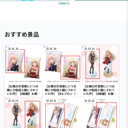
おすすめ景品
23.01.26
23.01.26
23.02.16
【お隣の天使様にいつの
【お隣の天使様にいつの
【お隣の天使様にいつの
間にか駄目人間にされて
間にか駄目人間にされて
間にか駄目人間にされて
いた件】【A制服】お隣の
いた件】【Bエプロン（描
いた件】【A制服】お隣の
天使様にいつの間にか駄
き下ろし）】お隣の天使
天使様にいつの間にか駄
目人間にされていた件
23.02.16
様にいつの間にか駄目人
23.02.21
目人間にされていた件
23.02.21
BIGクッション
間にされていた件 BIGク
BIGアクリルスタンド
ッション