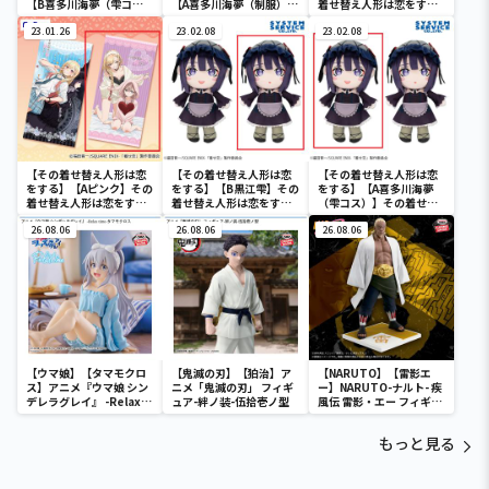
【B喜多川海夢（雫コ
【A喜多川海夢（制服）】
着せ替え人形は恋をする
ス）】その着せ替え人形
その着せ替え人形は恋を
バスタオル
は恋をする 特大ロングク
23.01.26
する 特大ロングクッショ
23.02.08
23.02.08
ッション
ン
【その着せ替え人形は恋
【その着せ替え人形は恋
【その着せ替え人形は恋
をする】【Aピンク】その
をする】【B黒江雫】その
をする】【A喜多川海夢
着せ替え人形は恋をする
着せ替え人形は恋をする
（雫コス）】その着せ替
バスタオル
デフォルメぬいぐるみ
え人形は恋をする デフォ
26.08.06
BIG Part1
26.08.06
ルメぬいぐるみBIG
26.08.06
Part1
【ウマ娘】【タマモクロ
【鬼滅の刃】【狛治】ア
【NARUTO】【雷影エ
ス】アニメ『ウマ娘 シン
ニメ「鬼滅の刃」 フィギ
ー】NARUTO-ナルト- 疾
デレラグレイ』 -Relax
ュア-絆ノ装-伍拾壱ノ型
風伝 雷影・エー フィギュ
time-タマモクロス
ア～五影集結…!!～
もっと見る