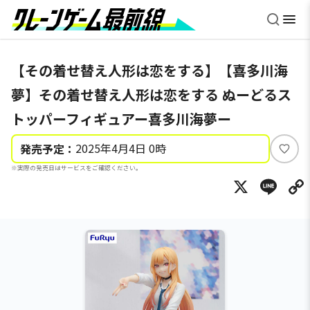
【その着せ替え人形は恋をする】【喜多川海
夢】その着せ替え人形は恋をする ぬーどるス
トッパーフィギュアー喜多川海夢ー
2025年4月4日 0時
発売予定：
い
※実際の発売日はサービスをご確認ください。
い
X
Li
ね