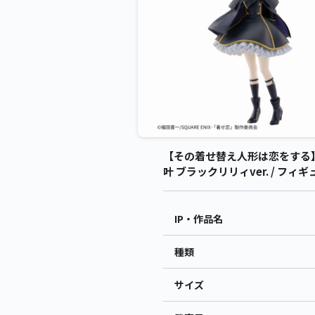
【その着せ替え人形は恋をする】【乾
叶 ブラックリリィver. / フ
IP・作品名
種類
サイズ