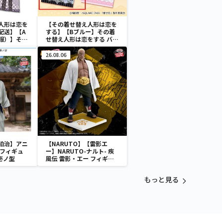
人形は恋を
【その着せ替え人形は恋を
配送】【A
する】【Bブルー】その着
服）】その
せ替え人形は恋をする バス
恋をする 特
タオル
ョン
26.08.06
狛治】アニ
【NARUTO】【雷影エ
 フィギュ
ー】NARUTO-ナルト- 疾
壱ノ型
風伝 雷影・エー フィギュ
ア～五影集結…!!～
もっと見る