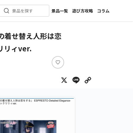
景品一覧
遊び方攻略
コラム
景品を探す
新着景品
インタビュー
カテゴリ一覧
ニュース
の着せ替え人形は恋
作品名一覧
店舗
リリィver.
メーカー一覧
開発
攻略
い
プライズ
い
X
Line
Copy Lin
ね
イベント
キャラ特集