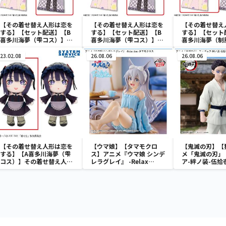
【その着せ替え人形は恋を
【その着せ替え人形は恋を
【その着せ替え
する】【セット配送】【B
する】【セット配送】【B
する】【セット
喜多川海夢（雫コス）】そ
喜多川海夢（雫コス）】そ
喜多川海夢（制
の着せ替え人形は恋をする
の着せ替え人形は恋をする
着せ替え人形は
特大ロングクッション
特大ロングクッション
大ロングクッシ
23.02.08
26.08.06
26.08.06
【その着せ替え人形は恋を
【ウマ娘】【タマモクロ
【鬼滅の刃】【
する】【A喜多川海夢（雫
ス】アニメ『ウマ娘 シンデ
メ「鬼滅の刃」
コス）】その着せ替え人形
レラグレイ』 -Relax
ア-絆ノ装-伍拾
は恋をする デフォルメぬい
time-タマモクロス
ぐるみBIG Part1