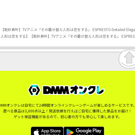
寿叶】TVアニメ「その着せ替え人形は恋をする」 ESPRESTO-Detailed Elegan
形は恋をする】【乾紗寿叶】TVアニメ「その着せ替え人形は恋をする」 ESPRESTO-Detai
DMMオンクレは自宅にて24時間オンラインクレーンゲームが楽しめるサービスです
遊べる景品は3,000点以上！発送依頼を行えばご自宅に獲得した景品をお届け！
ゲット保証機能があるので、初心者の方でも安心して楽しめます。