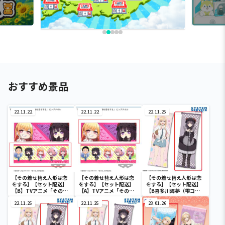
おすすめ景品
22.11.22
22.11.22
22.11.25
【その着せ替え人形は恋
【その着せ替え人形は恋
【その着せ替え人形は恋
をする】【セット配送】
をする】【セット配送】
をする】【セット配送】
【B】TVアニメ「その着
【A】TVアニメ「その着
【B喜多川海夢（雫コ
せ替え人形は恋をする」
せ替え人形は恋をする」
ス）】その着せ替え人形
ビッグタオル
22.11.25
ビッグタオル
22.11.25
は恋をする 特大ロングク
23.01.26
ッション