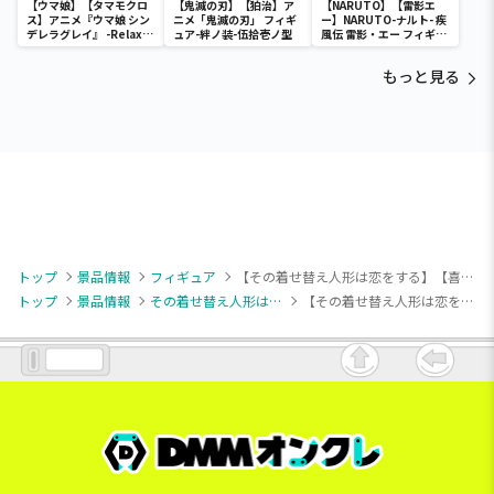
【ウマ娘】【タマモクロ
【鬼滅の刃】【狛治】ア
【NARUTO】【雷影エ
ス】アニメ『ウマ娘 シン
ニメ「鬼滅の刃」 フィギ
ー】NARUTO-ナルト- 疾
デレラグレイ』 -Relax
ュア-絆ノ装-伍拾壱ノ型
風伝 雷影・エー フィギュ
time-タマモクロス
ア～五影集結…!!～
もっと見る
トップ
景品情報
フィギュア
【その着せ替え人形は恋をする】【喜多川海夢】TVアニメ「その着せ替え人形は恋をする」 ESPRESTO-Detailed Elegance-喜多川海夢 チャイナメイドver.
トップ
景品情報
その着せ替え人形は恋をする
【その着せ替え人形は恋をする】【喜多川海夢】TVアニメ「その着せ替え人形は恋をする」 ESPRESTO-Detailed Elegance-喜多川海夢 チャイナメイドver.