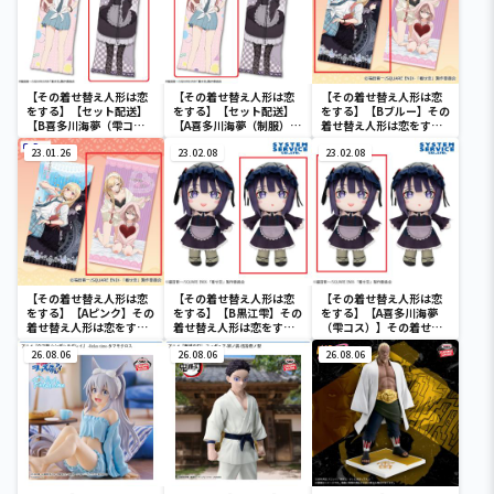
【その着せ替え人形は恋
【その着せ替え人形は恋
【その着せ替え人形は恋
をする】【セット配送】
をする】【セット配送】
をする】【Bブルー】その
【B喜多川海夢（雫コ
【A喜多川海夢（制服）】
着せ替え人形は恋をする
ス）】その着せ替え人形
その着せ替え人形は恋を
バスタオル
は恋をする 特大ロングク
23.01.26
する 特大ロングクッショ
23.02.08
23.02.08
ッション
ン
【その着せ替え人形は恋
【その着せ替え人形は恋
【その着せ替え人形は恋
をする】【Aピンク】その
をする】【B黒江雫】その
をする】【A喜多川海夢
着せ替え人形は恋をする
着せ替え人形は恋をする
（雫コス）】その着せ替
バスタオル
デフォルメぬいぐるみ
え人形は恋をする デフォ
26.08.06
BIG Part1
26.08.06
ルメぬいぐるみBIG
26.08.06
Part1