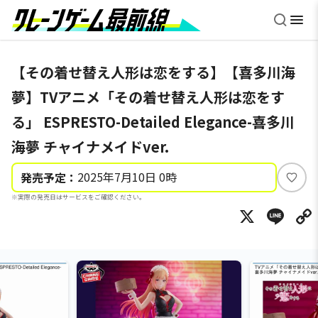
【その着せ替え人形は恋をする】【喜多川海
夢】TVアニメ「その着せ替え人形は恋をす
る」 ESPRESTO-Detailed Elegance-喜多川
海夢 チャイナメイドver.
2025年7月10日 0時
発売予定：
い
※実際の発売日はサービスをご確認ください。
い
X
Li
ね